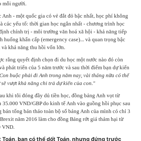
o mỗi người.
Anh - một quốc gia có vẻ đắt đỏ bậc nhất, học phí không
oà các yếu tố: thời gian học ngắn nhất - chương trình học
định chính trị - môi trường văn hoá xã hội - khả năng tiếp
nh huống khẩn cấp (emergency case)... và quan trọng bậc
t và khả năng thu hồi vốn lớn.
ợc rằng quyết định chọn đi du học một nước nào đó còn
 và phát triển của 5 năm trước và sau thời điểm bạn dự kiến
Con buộc phải đi Anh trong năm nay, vài tháng nữa có thể
 sẽ vượt khả năng chi trả dự kiến của con."
au khi tôi đóng đầy dủ tiền học, đồng bảng Anh vọt từ
 35.000 VND/GBP do kinh tế Anh vào guồng hồi phục sau
ũng bán tống bán tháo toàn bộ số bảng Anh của mình có chỉ 3
ả Brexit năm 2016 làm cho đồng Bảng rớt giá thảm hại từ
0 VND.
ét Toán, bạn có thể dốt Toán, nhưng đứng trước