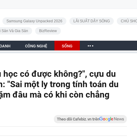
Samsung Galaxy Unpacked 2026
LÃI SUẤT DẬY SÓNG
CHỦ SHO
i Sản Và Gia Sản
BizReview
DOANH
CÔNG NGHỆ
SỐNG
du học có được không?", cựu du
: "Sai một ly trong tính toán du
dặm đâu mà có khi còn chẳng
Theo dõi Cafebiz.vn trên