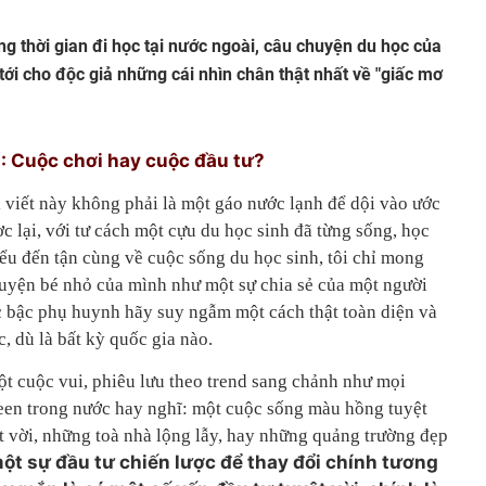
ng thời gian đi học tại nước ngoài, câu chuyện du học của
i cho độc giả những cái nhìn chân thật nhất về "giấc mơ
: Cuộc chơi hay cuộc đầu tư?
i viết này không phải là một gáo nước lạnh để dội vào ước
c lại, với tư cách một cựu du học sinh đã từng sống, học
iểu đến tận cùng về cuộc sống du học sinh, tôi chỉ mong
yện bé nhỏ của mình như một sự chia sẻ của một người
ác bậc phụ huynh hãy suy ngẫm một cách thật toàn diện và
, dù là bất kỳ quốc gia nào.
ột cuộc vui, phiêu lưu theo trend sang chảnh như mọi
 teen trong nước hay nghĩ: một cuộc sống màu hồng tuyệt
t vời, những toà nhà lộng lẫy, hay những quảng trường đẹp
 một sự đầu tư chiến lược để thay đổi chính tương