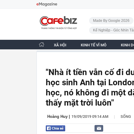
Bỏ qua điều hướng
CafeBiz - Trang chủ
Made By Google 2026
Kế Nghiệp - Góc Nhìn Tà
XÃ HỘI
KINH TẾ VĨ MÔ
KINH 
"Nhà ít tiền vẫn cố đi 
học sinh Anh tại London
học, nó không đi một 
thấy mặt trời luôn"
|
Hoàng Huy
|
19/09/2019 09:14 AM
SỐNG