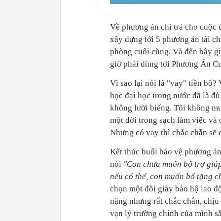
Về phương án chi trả cho cuộc đ
xây dựng tới 5 phương án tài ch
phòng cuối cùng. Và đến bây gi
giờ phải dùng tới Phương Án C
Vì sao lại nói là "vay" tiền bố?
học đại học trong nước đã là đủ
không lười biếng. Tôi không mu
một đời trong sạch làm việc và c
Nhưng có vay thì chắc chắn sẽ có
Kết thúc buổi bảo vệ phương án 
nói
"Con chưa muốn bố trợ giúp 
nếu có thể, con muốn bố tặng c
chọn một đôi giày bảo hộ lao độ
nặng nhưng rất chắc chắn, chịu
vạn lý trường chinh của mình sắ