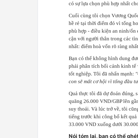
có sự lựa chọn phù hợp nhất ch
Cuối cùng tôi chọn Vương Quốc 
hề rẻ tại thời điểm đó vì tổng h
phù hợp - điều kiện an ninh/ổn 
cận với người thân trong các tì
nhất: điểm hoà vốn rõ ràng nhấ
Bạn có thể không hình dung đư
phải phân tích bối cảnh kinh tế
tốt nghiệp. Tôi đã nhấn mạnh:
"
con sẽ mất cơ hội vì tổng đầu tư
Quả thực tôi đã dự đoán đúng, s
quãng 26.000 VND/GBP lên gần
suy thoái. Và lúc trở về, tôi c
tiếng trước khi công bố kết qu
33.000 VND xuống dưới 30.00
Nói tóm lại, bạn có thể gh