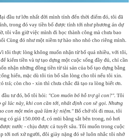
ại đầu tư lớn nhất đời mình tính đến thời điểm đó, tôi đã
ính, trong đó vay tiền bố được tính tới như phương án dự
ờ, tôi vẫn giữ việc mình đi học thành công mà chưa bao
uối Cùng đó như một niềm tự hào nho nhỏ cho riêng mình.
 Vì tôi thực lòng không muốn nhận từ bố quá nhiều, với tôi,
 để kiếm tiền và tự tạo dựng một cuộc sống đầy đủ, chỉ cần
ốn nhận những đồng tiền từ tài sản của bố tạo dựng bằng
ống hiến, mặc dù tôi tin bố sẵn lòng cho tôi nếu tôi xin.
 trả; còn cho - xin thì chưa chắc đã tạo ra lòng biết ơn.
đầu tư đó, bố tôi hỏi:
"Con muốn bố hỗ trợ gì con?".
Tôi
gì lúc này, khi con cần tới, nhất định con sẽ gọi. Nhưng
ho con một món quà làm kỷ niệm."
Bố chở tôi đi mua, tôi
ng có giá 150.000 đ, có mũi bằng sắt bên trong, nó hơi
 được nước - chịu được cả tuyết sâu. Tôi muốn trong cuộc
p tới nơi xứ người, đôi giày nặng đó sẽ luôn nhắc tôi nhớ