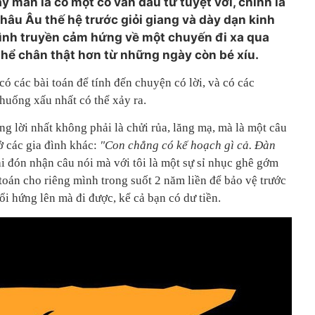
ay mắn là có một cố vấn đầu tư tuyệt vời, chính là
hâu Âu thế hệ trước giỏi giang và dày dạn kinh
tình truyền cảm hứng về một chuyến đi xa qua
ể chân thật hơn từ những ngày còn bé xíu.
 có các bài toán để tính đến chuyện có lời, và có các
huống xấu nhất có thể xảy ra.
ng lời nhất không phải là chửi rủa, lăng mạ, mà là một câu
ở các gia đình khác:
"Con chẳng có kế hoạch gì cả. Đàn
i đón nhận câu nói mà với tôi là một sự sỉ nhục ghê gớm
 toán cho riêng mình trong suốt 2 năm liền để bảo vệ trước
i hứng lên mà đi được, kể cả bạn có dư tiền.