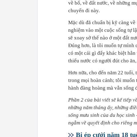
về bố, về đất nước, về những m
chuyến đi này.
Mặc dù đã chuẩn bị kỹ càng về t
nghiệm vào một cuộc sống tự lậ
sẽ xoay sở thế nào ở một đất nướ
Đúng hơn, là tôi muốn tự mình 
có một cái gì đấy khác biệt hẳn
thiếu nước có người đút cho ăn
Hơn nữa, cho đến năm 22 tuổi, t
trong mọi hoàn cảnh; tôi muốn t
hành đàng hoàng mà vẫn sống đư
Phần 2 của bài viết sẽ kể tiếp 
những năm tháng ấy, những điều
sống mưu sinh của du học sinh -
ngẫm về quyết định cho riêng m
Bị ép cưới năm 18 tu