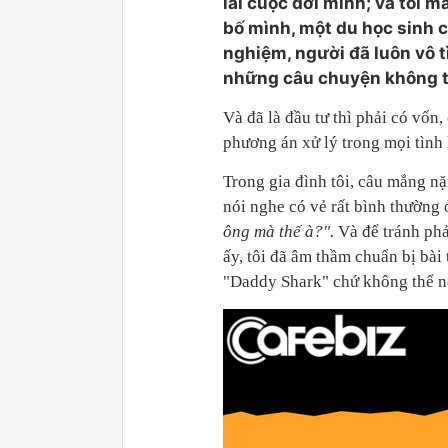
lai cuộc đời mình; và tôi m
bố mình, một du học sinh c
nghiệm, người đã luôn vô 
những câu chuyện không th
Và đã là đầu tư thì phải có vốn,
phương án xử lý trong mọi tình 
Trong gia đình tôi, câu mắng nặ
nói nghe có vẻ rất bình thường 
ông mà thế à?".
Và để tránh phả
ấy, tôi đã âm thầm chuẩn bị bài
"Daddy Shark" chứ không thể nổ