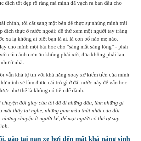
ục đích tốt đẹp rõ ràng mà mình đã vạch ra ban đầu cho
ài chính, tôi cất sang một bên để thực sự nhúng mình trải
p đích thực ở nước ngoài; để thử xem một người tay trắng
c xa lạ không ai biết bạn là ai, là con bố nào mẹ nào.
dạy cho mình một bài học cho "sáng mắt sáng lòng" - phải
 với cái cảnh cơm ăn không phải xới, đũa không phải lau,
, như ở nhà.
ôi vẫn khá tự tin với khả năng xoay xở kiếm tiền của mình
hử mình sẽ làm được cái trò gì ở đất nước này để vẫn học
ợc như thể là không có tiền để dành.
về chuyện đôi giày của tôi đã đi những đâu, làm những gì
 mắt thấy tai nghe, những gam màu thật nhất của đời
 những chuyện ít người kể, để mọi người có thể tự suy
ình.
ổi, gặp tai nạn xe hơi đến mất khả năng sinh