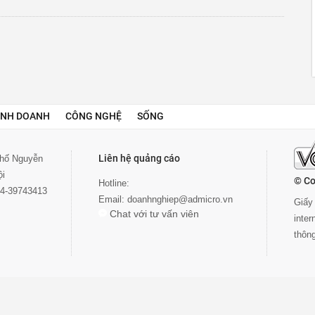
INH DOANH
CÔNG NGHỆ
SỐNG
Liên hệ quảng cáo
 phố Nguyễn
ội
© Co
Hotline:
024-39743413
Email:
doanhnghiep@admicro.vn
Giấy 
Chat với tư vấn viên
inte
thôn