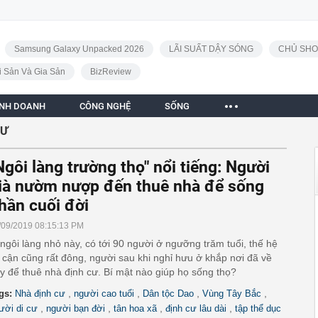
Samsung Galaxy Unpacked 2026
LÃI SUẤT DẬY SÓNG
CHỦ SHO
i Sản Và Gia Sản
BizReview
INH DOANH
CÔNG NGHỆ
SỐNG
CƯ
Ngôi làng trường thọ" nổi tiếng: Người
ià nườm nượp đến thuê nhà để sống
hần cuối đời
/09/2019 08:15:13 PM
ngôi làng nhỏ này, có tới 90 người ở ngưỡng trăm tuổi, thế hệ
 cận cũng rất đông, người sau khi nghỉ hưu ở khắp nơi đã về
y để thuê nhà định cư. Bí mật nào giúp họ sống thọ?
,
,
,
,
gs:
Nhà định cư
người cao tuổi
Dân tộc Dao
Vùng Tây Bắc
,
,
,
,
ười di cư
người bạn đời
tân hoa xã
định cư lâu dài
tập thể dục