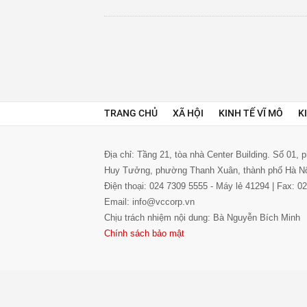
TRANG CHỦ
XÃ HỘI
KINH TẾ VĨ MÔ
K
Địa chỉ: Tầng 21, tòa nhà Center Building. Số 01,
Huy Tưởng, phường Thanh Xuân, thành phố Hà N
Điện thoại: 024 7309 5555 - Máy lẻ 41294 | Fax: 
Email: info@vccorp.vn
Chịu trách nhiệm nội dung: Bà Nguyễn Bích Minh
Chính sách bảo mật