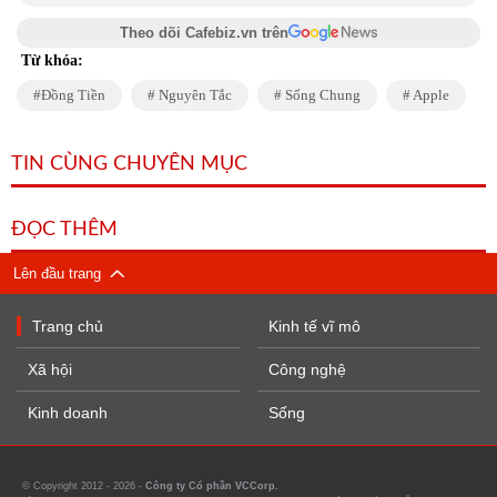
Theo dõi Cafebiz.vn trên
Từ khóa:
Đồng Tiền
Nguyên Tắc
Sống Chung
Apple
TIN CÙNG CHUYÊN MỤC
ĐỌC THÊM
Lên đầu trang
Trang chủ
Kinh tế vĩ mô
Xã hội
Công nghệ
Kinh doanh
Sống
© Copyright 2012 - 2026 -
Công ty Cổ phần VCCorp.