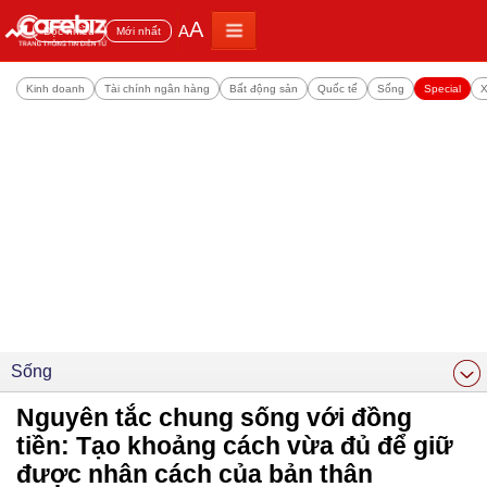
A
A
Đọc nhiều
Mới nhất
Kinh doanh
Tài chính ngân hàng
Bất động sản
Quốc tế
Sống
Special
X
Sống
Nguyên tắc chung sống với đồng
tiền: Tạo khoảng cách vừa đủ để giữ
được nhân cách của bản thân