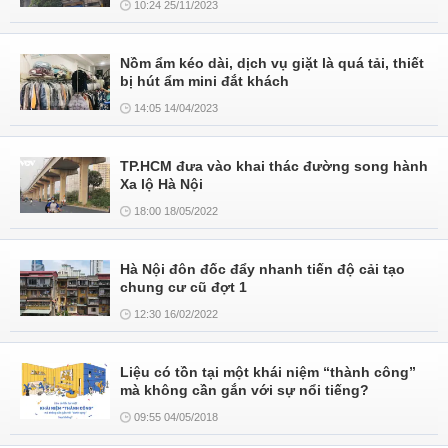
10:24 25/11/2023
Nồm ẩm kéo dài, dịch vụ giặt là quá tải, thiết
bị hút ẩm mini đắt khách
14:05 14/04/2023
TP.HCM đưa vào khai thác đường song hành
Xa lộ Hà Nội
18:00 18/05/2022
Hà Nội đôn đốc đẩy nhanh tiến độ cải tạo
chung cư cũ đợt 1
12:30 16/02/2022
Liệu có tồn tại một khái niệm “thành công”
mà không cần gắn với sự nổi tiếng?
09:55 04/05/2018