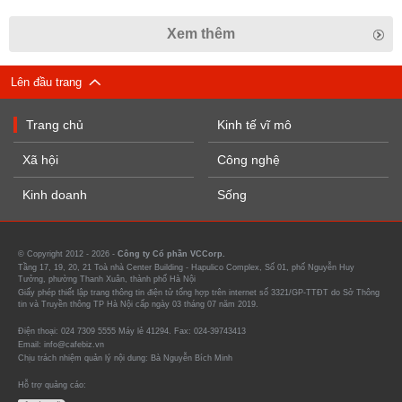
Xem thêm
Lên đầu trang
Trang chủ
Kinh tế vĩ mô
Xã hội
Công nghệ
Kinh doanh
Sống
© Copyright 2012 - 2026 -
Công ty Cổ phần VCCorp.
Tầng 17, 19, 20, 21 Toà nhà Center Building - Hapulico Complex, Số 01, phố Nguyễn Huy
Tưởng, phường Thanh Xuân, thành phố Hà Nội
Giấy phép thiết lập trang thông tin điện tử tổng hợp trên internet số 3321/GP-TTĐT do Sở Thông
tin và Truyền thông TP Hà Nội cấp ngày 03 tháng 07 năm 2019.
Điện thoại: 024 7309 5555 Máy lẻ 41294. Fax: 024-39743413
Email: info@cafebiz.vn
Chịu trách nhiệm quản lý nội dung: Bà Nguyễn Bích Minh
Hỗ trợ quảng cáo: