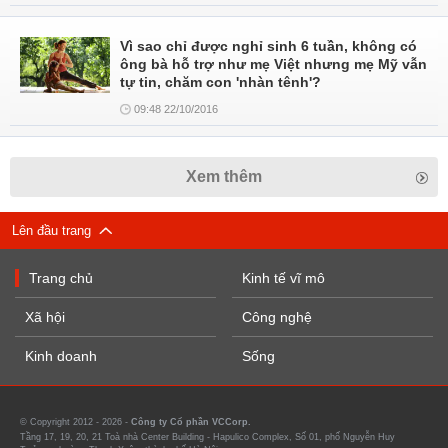
Vì sao chỉ được nghỉ sinh 6 tuần, không có
ông bà hỗ trợ như mẹ Việt nhưng mẹ Mỹ vẫn
tự tin, chăm con 'nhàn tênh'?
09:48 22/10/2016
Xem thêm
Lên đầu trang
Trang chủ
Kinh tế vĩ mô
Xã hội
Công nghệ
Kinh doanh
Sống
© Copyright 2012 - 2026 -
Công ty Cổ phần VCCorp.
Tầng 17, 19, 20, 21 Toà nhà Center Building - Hapulico Complex, Số 01, phố Nguyễn Huy