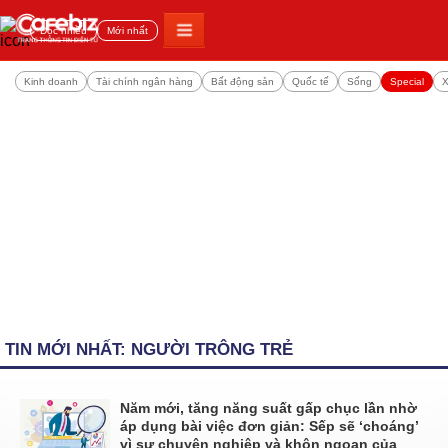
Đọc nhiều
Mới nhất
Kinh doanh
Tài chính ngân hàng
Bất động sản
Quốc tế
Sống
Special
X
TIN MỚI NHẤT: NGƯỜI TRÔNG TRẺ
Năm mới, tăng năng suất gấp chục lần nhờ
áp dụng bài việc đơn giản: Sếp sẽ ‘choáng’
vì sự chuyên nghiệp và khôn ngoan của