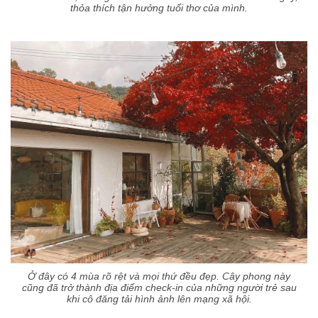
thỏa thích tận hưởng tuổi thơ của mình.
Ở đây có 4 mùa rõ rệt và mọi thứ đều đẹp. Cây phong này
cũng đã trở thành địa điểm check-in của những người trẻ sau
khi cô đăng tải hình ảnh lên mạng xã hội.