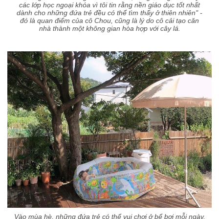
các lớp học ngoại khóa vì tôi tin rằng nền giáo dục tốt nhất
dành cho những đứa trẻ đều có thể tìm thấy ở thiên nhiên" -
đó là quan điểm của cô Chou, cũng là lý do cô cải tạo căn
nhà thành một không gian hòa hợp với cây lá.
Vào mùa hè, những đứa trẻ có thể vui chơi ở bể bơi mỗi ngày,