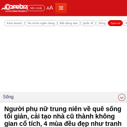
A
A
Đọc nhiều
Mới nhất
Kinh doanh
Tài chính ngân hàng
Bất động sản
Quốc tế
Sống
Special
X
Sống
Người phụ nữ trung niên về quê sống
tối giản, cải tạo nhà cũ thành không
gian cổ tích, 4 mùa đều đẹp như tranh