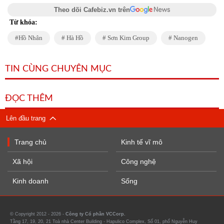
Theo dõi Cafebiz.vn trên
Từ khóa:
Hồ Nhân
Hà Hồ
Sơn Kim Group
Nanogen
TIN CÙNG CHUYÊN MỤC
ĐỌC THÊM
Lên đầu trang
Trang chủ
Kinh tế vĩ mô
Xã hội
Công nghệ
Kinh doanh
Sống
© Copyright 2012 - 2026 -
Công ty Cổ phần VCCorp.
Tầng 17, 19, 20, 21 Toà nhà Center Building - Hapulico Complex, Số 01, phố Nguyễn Huy