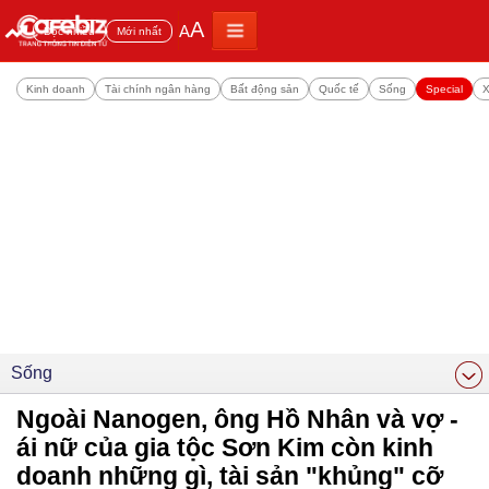
A
A
Đọc nhiều
Mới nhất
Kinh doanh
Tài chính ngân hàng
Bất động sản
Quốc tế
Sống
Special
X
Sống
Ngoài Nanogen, ông Hồ Nhân và vợ -
ái nữ của gia tộc Sơn Kim còn kinh
doanh những gì, tài sản "khủng" cỡ