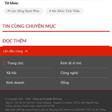
Từ khóa:
Cuộc Sống Hạnh Phúc
Sức Khỏe Tinh Thần
TIN CÙNG CHUYÊN MỤC
ĐỌC THÊM
Lên đầu trang
Trang chủ
Kinh tế vĩ mô
Xã hội
Công nghệ
Kinh doanh
Sống
© Copyright 2012 - 2026 -
Công ty Cổ phần VCCorp.
Tầng 17, 19, 20, 21 Toà nhà Center Building - Hapulico Complex, Số 01, phố Nguyễn Huy
Tưởng, phường Thanh Xuân, thành phố Hà Nội
Giấy phép thiết lập trang thông tin điện tử tổng hợp trên internet số 3321/GP-TTĐT do Sở Thông