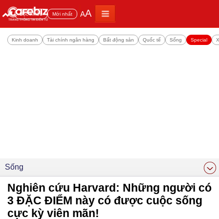
A
A
Đọc nhiều
Mới nhất
Kinh doanh
Tài chính ngân hàng
Bất động sản
Quốc tế
Sống
Special
X
Sống
Nghiên cứu Harvard: Những người có
3 ĐẶC ĐIỂM này có được cuộc sống
cực kỳ viên mãn!