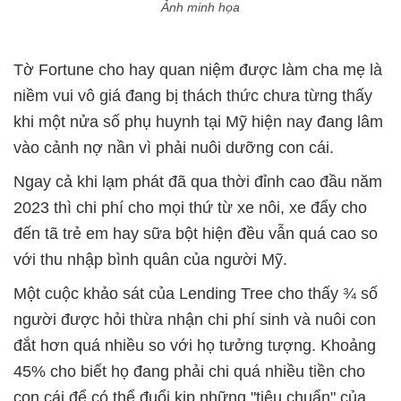
Ảnh minh họa
Tờ Fortune cho hay quan niệm được làm cha mẹ là
niềm vui vô giá đang bị thách thức chưa từng thấy
khi một nửa số phụ huynh tại Mỹ hiện nay đang lâm
vào cảnh nợ nần vì phải nuôi dưỡng con cái.
Ngay cả khi lạm phát đã qua thời đỉnh cao đầu năm
2023 thì chi phí cho mọi thứ từ xe nôi, xe đẩy cho
đến tã trẻ em hay sữa bột hiện đều vẫn quá cao so
với thu nhập bình quân của người Mỹ.
Một cuộc khảo sát của Lending Tree cho thấy ¾ số
người được hỏi thừa nhận chi phí sinh và nuôi con
đắt hơn quá nhiều so với họ tưởng tượng. Khoảng
45% cho biết họ đang phải chi quá nhiều tiền cho
con cái để có thể đuổi kịp những "tiêu chuẩn" của