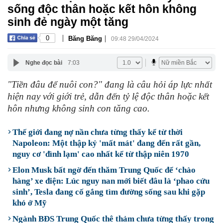
sống độc thân hoặc kết hôn không
sinh đẻ ngày một tăng
|
|
0
Băng Băng
09:48 29/04/2024
Nghe đọc bài
7:03
"Tiền đâu để nuôi con?" đang là câu hỏi áp lực nhất
hiện nay với giới trẻ, dẫn đến tỷ lệ độc thân hoặc kết
hôn nhưng không sinh con tăng cao.
Thế giới đang nợ nần chưa từng thấy kể từ thời
Napoleon: Một thập kỷ 'mất mát' đang đến rất gần,
nguy cơ 'đình lạm' cao nhất kể từ thập niên 1970
Elon Musk bất ngờ đến thăm Trung Quốc để ‘chào
hàng’ xe điện: Lúc nguy nan mới biết đâu là ‘phao cứu
sinh’, Tesla đang cố gắng tìm đường sống sau khi gặp
khó ở Mỹ
Ngành BĐS Trung Quốc thê thảm chưa từng thấy trong