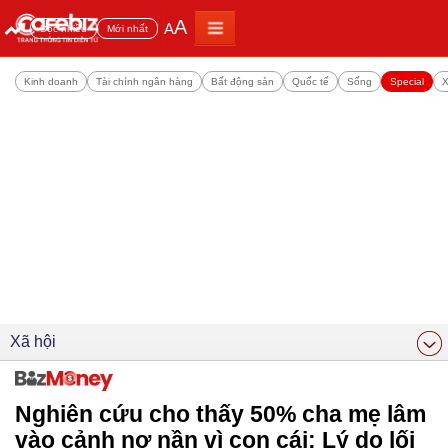
A
A
Đọc nhiều
Mới nhất
Kinh doanh
Tài chính ngân hàng
Bất động sản
Quốc tế
Sống
Special
X
Xã hội
Nghiên cứu cho thấy 50% cha mẹ lâm
vào cảnh nợ nần vì con cái: Lý do lối