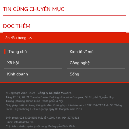
TIN CÙNG CHUYÊN MỤC
ĐỌC THÊM
Lên đầu trang
Trang chủ
Kinh tế vĩ mô
Xã hội
Công nghệ
Kinh doanh
Sống
© Copyright 2012 - 2026 -
Công ty Cổ phần VCCorp.
Tầng 17, 19, 20, 21 Toà nhà Center Building - Hapulico Complex, Số 01, phố Nguyễn Huy
Tưởng, phường Thanh Xuân, thành phố Hà Nội
Giấy phép thiết lập trang thông tin điện tử tổng hợp trên internet số 3321/GP-TTĐT do Sở Thông
tin và Truyền thông TP Hà Nội cấp ngày 03 tháng 07 năm 2019.
Điện thoại: 024 7309 5555 Máy lẻ 41294. Fax: 024-39743413
Email: info@cafebiz.vn
Chịu trách nhiệm quản lý nội dung: Bà Nguyễn Bích Minh