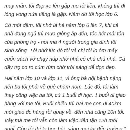
may mắn, tôi đạp xe lên gặp mẹ tôi liền, không thì đi
lòng vòng nửa tiếng là gặp. Năm đó tôi học lớp 6.
Có một đêm, tôi nhớ là hè năm lớp 6 lên 7, khi cả
nhà đang ngủ thì mưa giông ập đến, tốc hết mái tôn
của phòng trọ - nơi mà 4 người trong gia đình tôi
sinh sống. Tôi nhớ lúc đó tôi và chị tôi lo ôm mấy
cuốn sách vở chạy núp nhờ nhà cô chú chủ nhà. Cả
dãy trọ co ro cúm rúm chờ trời sáng để dọn dẹp.
Hai năm lớp 10 và lớp 11, vì ông bà nội bệnh nặng
nên ba tôi phải về quê chăm nom. Lúc đó, tôi làm
thay công việc ba tôi, cứ 1 buổi đi học, 1 buổi đi giao
hàng với mẹ tôi. Buổi chiều thì hai mẹ con đi 40km
mới giao đc hàng rồi quay về, đến nhà cũng 10h tối.
Vậy mà mẹ tôi vẫn còn làm việc đến tận 12h mới
nghỉ. Còn tôi thì lo học bài, sáng mai lại đến trường."