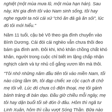
nghiệt (một mùa mưa lũ, một mùa hạn hán). Sau
này, khi gia đình tôi vào Nam sinh sống, tôi hay
nghe người ta nói cái xứ "chó ăn đá gà ăn sỏi", lúc
đó tôi mới hiểu."
Năm 11 tuổi, cậu bé Võ theo gia đình chuyển vào
Bình Dương. Cái đói cái nghèo vẫn chưa thôi đeo
bám gia đình anh. Đôi khi, khó khăn chồng chất khó
khăn, người trong cuộc chỉ biết im lặng chấp nhận
nghịch cảnh và tự nhủ cố gắng vươn lên mà thôi.
"Tôi nhớ những năm đầu tiên tôi vào miền Nam, tối
nào cũng tầm 9h, tôi đạp chiếc xe cộc cạch đi chở
mẹ tôi về. Lúc đó chưa có điện thoại, mẹ tôi gánh
bánh tráng đi bán dạo. Đầu giờ chiều mỗi ngày, mẹ
tôi hay dặn buổi tối sẽ đón ở đâu. Hôm thì ngã tư
Linh Xuân, hôm thì cầu vượt Sóng Thần. Bữa nào