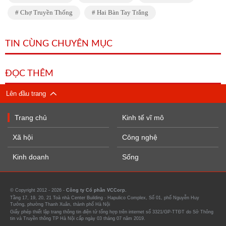
Chợ Truyền Thống
Hai Bàn Tay Trắng
TIN CÙNG CHUYÊN MỤC
ĐỌC THÊM
Lên đầu trang
Trang chủ
Kinh tế vĩ mô
Xã hội
Công nghệ
Kinh doanh
Sống
© Copyright 2012 - 2026 -
Công ty Cổ phần VCCorp.
Tầng 17, 19, 20, 21 Toà nhà Center Building - Hapulico Complex, Số 01, phố Nguyễn Huy
Tưởng, phường Thanh Xuân, thành phố Hà Nội
Giấy phép thiết lập trang thông tin điện tử tổng hợp trên internet số 3321/GP-TTĐT do Sở Thông
tin và Truyền thông TP Hà Nội cấp ngày 03 tháng 07 năm 2019.