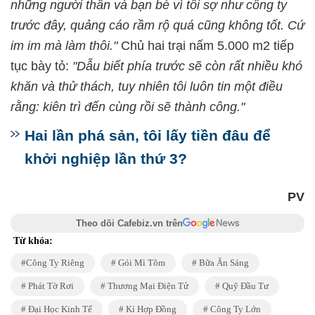
những người thân và bạn bè vì tôi sợ như công ty
trước đây, quảng cáo rầm rộ quá cũng không tốt. Cứ
im im mà làm thôi."
Chủ hai trại nấm 5.000 m2 tiếp
tục bày tỏ:
"Dẫu biết phía trước sẽ còn rất nhiều khó
khăn và thử thách, tuy nhiên tôi luôn tin một điều
rằng: kiên trì đến cùng rồi sẽ thành công."
Hai lần phá sản, tôi lấy tiền đâu để
khởi nghiệp lần thứ 3?
PV
Theo dõi Cafebiz.vn trên
Từ khóa:
Công Ty Riêng
Gói Mì Tôm
Bữa Ăn Sáng
Phát Tờ Rơi
Thương Mại Điện Tử
Quỹ Đầu Tư
Đại Học Kinh Tế
Kí Hợp Đồng
Công Ty Lớn