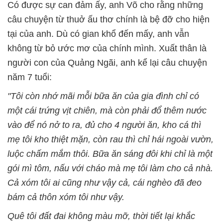
Có được sự can đảm ấy, anh Võ cho rằng những
câu chuyện từ thuở ấu thơ chính là bệ đỡ cho hiện
tại của anh. Dù có gian khổ đến mấy, anh vẫn
không từ bỏ ước mơ của chính mình. Xuất thân là
người con của Quảng Ngãi, anh kể lại câu chuyện
năm 7 tuổi:
"Tôi còn nhớ mãi mỗi bữa ăn của gia đình chỉ có
một cái trứng vịt chiên, mà còn phải đổ thêm nước
vào để nó nở to ra, đủ cho 4 người ăn, kho cá thì
mẹ tôi kho thiệt mặn, còn rau thì chỉ hái ngoài vườn,
luộc chấm mắm thôi. Bữa ăn sáng đôi khi chỉ là một
gói mì tôm, nấu với cháo mà mẹ tôi làm cho cả nhà.
Cả xóm tôi ai cũng như vậy cả, cái nghèo đã đeo
bám cả thôn xóm tôi như vậy.
Quê tôi đất đai không màu mỡ, thời tiết lại khắc