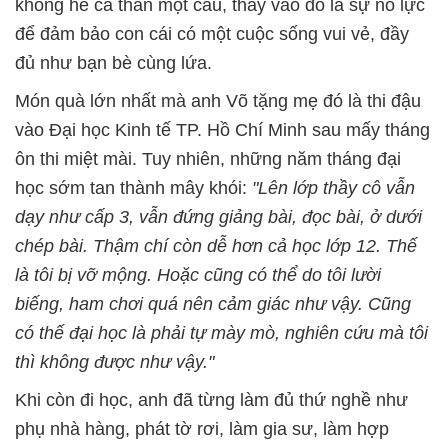
không hề ca thán một câu, thay vào đó là sự nỗ lực
để đảm bảo con cái có một cuộc sống vui vẻ, đầy
đủ như bạn bè cùng lứa.
Món quà lớn nhất mà anh Võ tặng mẹ đó là thi đậu
vào Đại học Kinh tế TP. Hồ Chí Minh sau mấy tháng
ôn thi miệt mài. Tuy nhiên, những năm tháng đại
học sớm tan thành mây khói:
"Lên lớp thầy cô vẫn
dạy như cấp 3, vẫn đứng giảng bài, đọc bài, ở dưới
chép bài. Thậm chí còn dễ hơn cả học lớp 12. Thế
là tôi bị vỡ mộng. Hoặc cũng có thể do tôi lười
biếng, ham chơi quá nên cảm giác như vậy. Cũng
có thế đại học là phải tự mày mò, nghiên cứu mà tôi
thì không được như vậy."
Khi còn đi học, anh đã từng làm đủ thứ nghề như
phụ nhà hàng, phát tờ rơi, làm gia sư, làm hợp