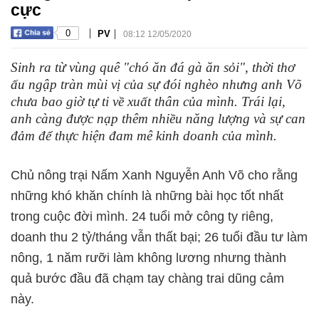
cực
|
|
0
PV
08:12 12/05/2020
Sinh ra từ vùng quê "chó ăn đá gà ăn sỏi", thời thơ
ấu ngập tràn mùi vị của sự đói nghèo nhưng anh Võ
chưa bao giờ tự ti về xuất thân của mình. Trái lại,
anh càng được nạp thêm nhiều năng lượng và sự can
đảm để thực hiện đam mê kinh doanh của mình.
Chủ nông trại Nấm Xanh Nguyễn Anh Võ cho rằng
những khó khăn chính là những bài học tốt nhất
trong cuộc đời mình. 24 tuổi mở công ty riêng,
doanh thu 2 tỷ/tháng vẫn thất bại; 26 tuổi đầu tư làm
nông, 1 năm rưỡi làm không lương nhưng thành
quả bước đầu đã chạm tay chàng trai dũng cảm
này.