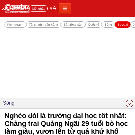
A
A
Đọc nhiều
Mới nhất
Kinh doanh
Tài chính ngân hàng
Bất động sản
Quốc tế
Sống
Special
X
Sống
Nghèo đói là trường đại học tốt nhất:
Chàng trai Quảng Ngãi 29 tuổi bỏ học
làm giàu, vươn lên từ quá khứ khổ