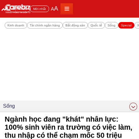
A
A
Đọc nhiều
Mới nhất
Kinh doanh
Tài chính ngân hàng
Bất động sản
Quốc tế
Sống
Special
X
Sống
Ngành học đang "khát" nhân lực:
100% sinh viên ra trường có việc làm,
thu nhập có thể chạm mốc 50 triệu