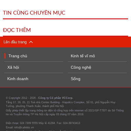
TIN CÙNG CHUYÊN MỤC
ĐỌC THÊM
Lên đầu trang
Trang chủ
Kinh tế vĩ mô
Xã hội
Công nghệ
Kinh doanh
Sống
© Copyright 2012 - 2026 -
Công ty Cổ phần VCCorp.
Tầng 17, 19, 20, 21 Toà nhà Center Building - Hapulico Complex, Số 01, phố Nguyễn Huy
Tưởng, phường Thanh Xuân, thành phố Hà Nội
Giấy phép thiết lập trang thông tin điện tử tổng hợp trên internet số 3321/GP-TTĐT do Sở Thông
tin và Truyền thông TP Hà Nội cấp ngày 03 tháng 07 năm 2019.
Điện thoại: 024 7309 5555 Máy lẻ 41294. Fax: 024-39743413
Email: info@cafebiz.vn