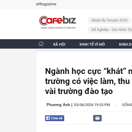
Bỏ qua điều hướng
CafeBiz - Trang chủ
Made By Google 2026
Kế Nghiệp - Góc Nhìn Tà
XÃ HỘI
KINH TẾ VĨ MÔ
KINH 
Ngành học cực “khát” n
trường có việc làm, th
vài trường đào tạo
|
Phương Anh
|
03/06/2026 19:33 PM
SỐN