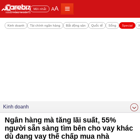
A
A
Đọc nhiều
Mới nhất
Kinh doanh
Tài chính ngân hàng
Bất động sản
Quốc tế
Sống
Special
X
Kinh doanh
Ngân hàng mà tăng lãi suất, 55%
người sẵn sàng tìm bên cho vay khác
dù đang vay thế chấp mua nhà