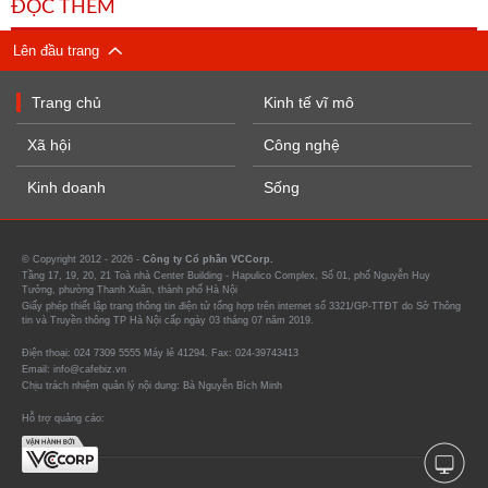
ĐỌC THÊM
Lên đầu trang
Trang chủ
Kinh tế vĩ mô
Xã hội
Công nghệ
Kinh doanh
Sống
© Copyright 2012 - 2026 -
Công ty Cổ phần VCCorp.
Tầng 17, 19, 20, 21 Toà nhà Center Building - Hapulico Complex, Số 01, phố Nguyễn Huy
Tưởng, phường Thanh Xuân, thành phố Hà Nội
Giấy phép thiết lập trang thông tin điện tử tổng hợp trên internet số 3321/GP-TTĐT do Sở Thông
tin và Truyền thông TP Hà Nội cấp ngày 03 tháng 07 năm 2019.
Điện thoại: 024 7309 5555 Máy lẻ 41294. Fax: 024-39743413
Email: info@cafebiz.vn
Chịu trách nhiệm quản lý nội dung: Bà Nguyễn Bích Minh
Hỗ trợ quảng cáo: