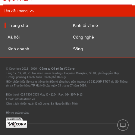
Lên đầu trang
Trang chủ
Kinh tế vĩ mô
Xã hội
Công nghệ
Kinh doanh
Sống
© Copyright 2012 - 2026 -
Công ty Cổ phần VCCorp.
Tầng 17, 19, 20, 21 Toà nhà Center Building - Hapulico Complex, Số 01, phố Nguyễn Huy
Tưởng, phường Thanh Xuân, thành phố Hà Nội
Giấy phép thiết lập trang thông tin điện tử tổng hợp trên internet số 3321/GP-TTĐT do Sở Thông
tin và Truyền thông TP Hà Nội cấp ngày 03 tháng 07 năm 2019.
Điện thoại: 024 7309 5555 Máy lẻ 41294. Fax: 024-39743413
Email: info@cafebiz.vn
Chịu trách nhiệm quản lý nội dung: Bà Nguyễn Bích Minh
Hỗ trợ quảng cáo: