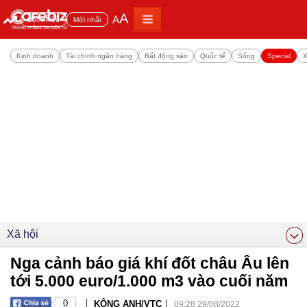
A
A
Đọc nhiều
Mới nhất
Kinh doanh
Tài chính ngân hàng
Bất động sản
Quốc tế
Sống
Special
X
Xã hội
Nga cảnh báo giá khí đốt châu Âu lên
tới 5.000 euro/1.000 m3 vào cuối năm
|
|
0
KÔNG ANH/VTC
09:28 29/08/2022