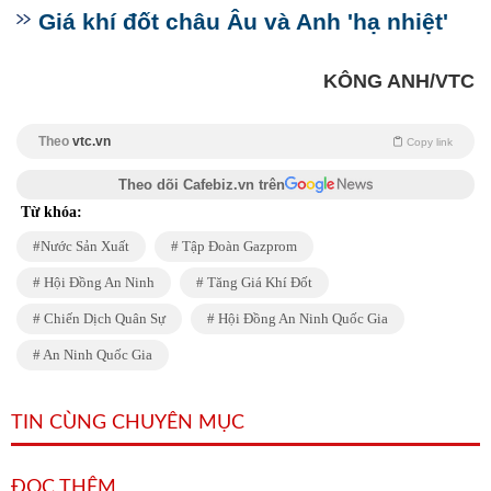
Giá khí đốt châu Âu và Anh 'hạ nhiệt'
KÔNG ANH/VTC
Theo
vtc.vn
Copy link
Theo dõi Cafebiz.vn trên
Từ khóa:
Nước Sản Xuất
Tập Đoàn Gazprom
Hội Đồng An Ninh
Tăng Giá Khí Đốt
Chiến Dịch Quân Sự
Hội Đồng An Ninh Quốc Gia
An Ninh Quốc Gia
TIN CÙNG CHUYÊN MỤC
ĐỌC THÊM