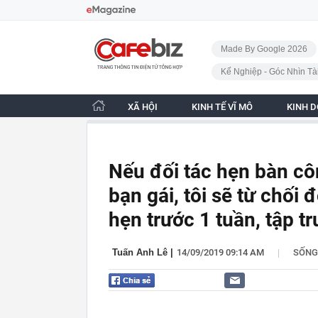
Bỏ qua điều hướng
CafeBiz - Trang chủ
Made By Google 2026
Kế Nghiệp - Góc Nhìn Tà
XÃ HỘI
KINH TẾ VĨ MÔ
KINH 
Nếu đối tác hẹn bàn cô
bạn gái, tôi sẽ từ chối 
hẹn trước 1 tuần, tập 
|
Tuấn Anh Lê
|
14/09/2019 09:14 AM
SỐNG