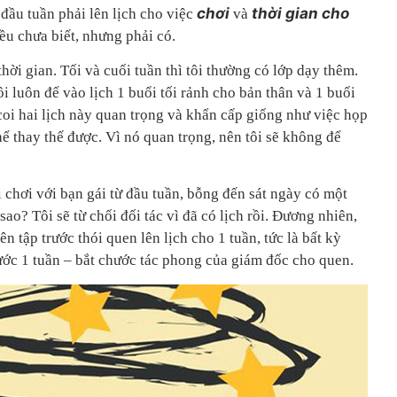
chơi
thời gian cho
 đầu tuần phải lên lịch cho việc
và
iều chưa biết, nhưng phải có.
thời gian. Tối và cuối tuần thì tôi thường có lớp dạy thêm.
ôi luôn để vào lịch 1 buổi tối rảnh cho bản thân và 1 buổi
coi hai lịch này quan trọng và khẩn cấp giống như việc họp
ể thay thế được. Vì nó quan trọng, nên tôi sẽ không để
đi chơi với bạn gái từ đầu tuần, bỗng đến sát ngày có một
 sao? Tôi sẽ từ chối đối tác vì đã có lịch rồi. Đương nhiên,
n tập trước thói quen lên lịch cho 1 tuần, tức là bất kỳ
ước 1 tuần – bắt chước tác phong của giám đốc cho quen.