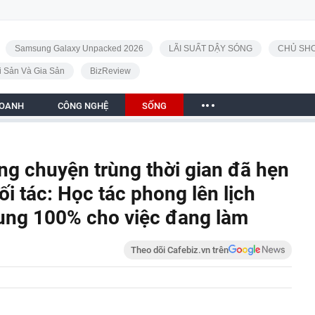
Samsung Galaxy Unpacked 2026
LÃI SUẤT DẬY SÓNG
CHỦ SHO
i Sản Và Gia Sản
BizReview
DOANH
CÔNG NGHỆ
SỐNG
ng chuyện trùng thời gian đã hẹn
đối tác: Học tác phong lên lịch
trung 100% cho việc đang làm
Theo dõi Cafebiz.vn trên