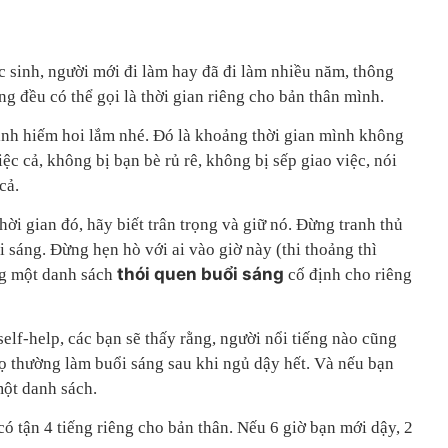
ọc sinh, người mới đi làm hay đã đi làm nhiều năm, thông
ng đều có thể gọi là thời gian riêng cho bản thân mình.
ình hiếm hoi lắm nhé. Đó là khoảng thời gian mình không
iệc cả, không bị bạn bè rủ rê, không bị sếp giao việc, nói
cả.
i gian đó, hãy biết trân trọng và giữ nó. Đừng tranh thủ
i sáng. Đừng hẹn hò với ai vào giờ này (thi thoảng thì
thói quen buổi sáng
ng một danh sách
cố định cho riêng
elf-help, các bạn sẽ thấy rằng, người nổi tiếng nào cũng
ọ thường làm buổi sáng sau khi ngủ dậy hết. Và nếu bạn
một danh sách.
có tận 4 tiếng riêng cho bản thân. Nếu 6 giờ bạn mới dậy, 2