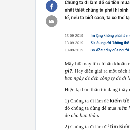
Chúng ta đi làm để có tiền mua
nhất thiết chúng ta phải hi sin
tế, nếu ta biết cách, ta có thể
Im lặng không phải là một c
13-09-2019
5 kiểu người "không thể tin nổi" nê
13-09-2019
Sơ đồ tư duy của người
13-09-2019
Mấy bữa nay tôi cứ băn khoăn m
gì?.
Hay diễn giải ra một cách h
ban ngày để đến công ty để đi l
Hiện tại bản thân tôi đang thấy 
kiếm ti
1) Chúng ta đi làm để
đó chúng ta dùng để mua
niềm 
do cho bản thân.
tìm kiế
2) Chúng ta đi làm để