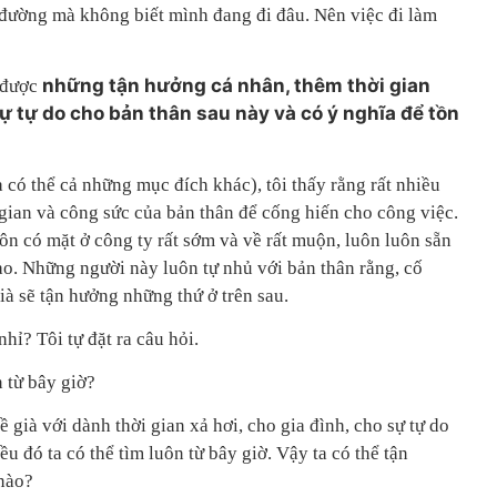
đường mà không biết mình đang đi đâu. Nên việc đi làm
những tận hưởng cá nhân, thêm thời gian
ó được
ự tự do cho bản thân sau này và có ý nghĩa để tồn
có thể cả những mục đích khác), tôi thấy rằng rất nhiều
 gian và công sức của bản thân để cống hiến cho công việc.
uôn có mặt ở công ty rất sớm và về rất muộn, luôn luôn sẵn
ao. Những người này luôn tự nhủ với bản thân rằng, cố
ià sẽ tận hưởng những thứ ở trên sau.
ỉ? Tôi tự đặt ra câu hỏi.
 từ bây giờ?
về già với dành thời gian xả hơi, cho gia đình, cho sự tự do
u đó ta có thể tìm luôn từ bây giờ. Vậy ta có thể tận
nào?