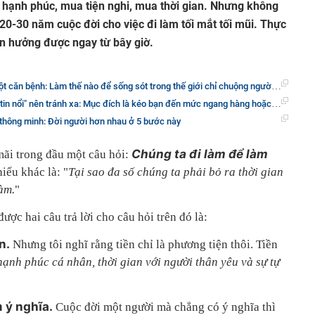
 hạnh phúc, mua tiện nghi, mua thời gian. Nhưng không
h 20-30 năm cuộc đời cho việc đi làm tối mắt tối mũi. Thực
 tận hưởng được ngay từ bây giờ.
ăn bệnh: Làm thế nào để sống sót trong thế giới chỉ chuộng người hướng ngoại?
n tránh xa: Mục đích là kéo bạn đến mức ngang hàng hoặc thấp hơn họ, khiến đời bạn không khá lên được!
 thông minh: Đời người hơn nhau ở 5 bước này
Chúng ta đi làm để làm
ãi trong đầu một câu hỏi:
iểu khác là: "
Tại sao đa số chúng ta phải bỏ ra thời gian
àm.
"
được hai câu trả lời cho câu hỏi trên đó là:
ền.
Nhưng tôi nghĩ rằng tiền chỉ là phương tiện thôi. Tiền
hạnh phúc cá nhân, thời gian với người thân yêu và sự tự
m ý nghĩa.
Cuộc đời một người mà chẳng có ý nghĩa thì