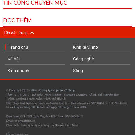
TIN CÙNG CHUYÊN MỤC
ĐỌC THÊM
Lên đầu trang
Trang chủ
Kinh tế vĩ mô
Xã hội
Công nghệ
Kinh doanh
Sống
© Copyright 2012 - 2026 -
Công ty Cổ phần VCCorp.
Tầng 17, 19, 20, 21 Toà nhà Center Building - Hapulico Complex, Số 01, phố Nguyễn Huy
Tưởng, phường Thanh Xuân, thành phố Hà Nội
Giấy phép thiết lập trang thông tin điện tử tổng hợp trên internet số 3321/GP-TTĐT do Sở Thông
tin và Truyền thông TP Hà Nội cấp ngày 03 tháng 07 năm 2019.
Điện thoại: 024 7309 5555 Máy lẻ 41294. Fax: 024-39743413
Email: info@cafebiz.vn
Chịu trách nhiệm quản lý nội dung: Bà Nguyễn Bích Minh
Hỗ trợ quảng cáo: