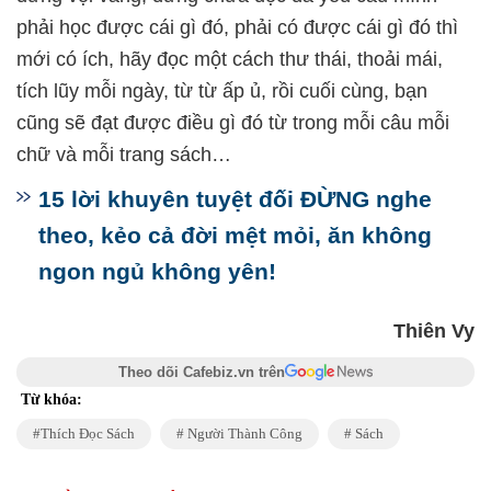
phải học được cái gì đó, phải có được cái gì đó thì
mới có ích, hãy đọc một cách thư thái, thoải mái,
tích lũy mỗi ngày, từ từ ấp ủ, rồi cuối cùng, bạn
cũng sẽ đạt được điều gì đó từ trong mỗi câu mỗi
chữ và mỗi trang sách…
15 lời khuyên tuyệt đối ĐỪNG nghe
theo, kẻo cả đời mệt mỏi, ăn không
ngon ngủ không yên!
Thiên Vy
Theo dõi Cafebiz.vn trên
Từ khóa:
Thích Đọc Sách
Người Thành Công
Sách