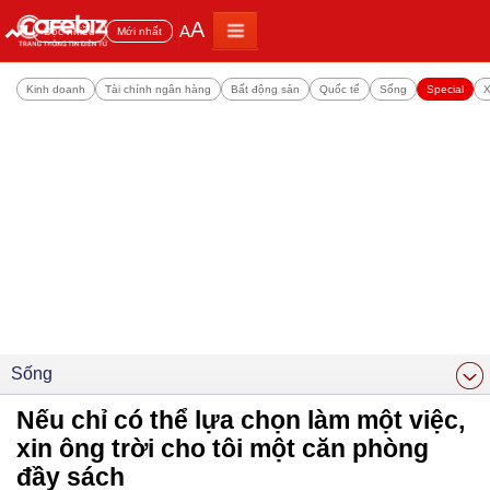
A
A
Đọc nhiều
Mới nhất
Kinh doanh
Tài chính ngân hàng
Bất động sản
Quốc tế
Sống
Special
X
Sống
Nếu chỉ có thể lựa chọn làm một việc,
xin ông trời cho tôi một căn phòng
đầy sách