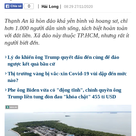
|
|
0
Hải Long
08:29 27/11/2020
Thạnh An là hòn đảo khá yên bình và hoang sơ, chỉ
hơn 1.000 người dân sinh sống, tách biệt hoàn toàn
với đất liền. Xã đảo này thuộc TP.HCM, nhưng rất ít
người biết đến.
Lý do khiến ông Trump quyết đấu đến cùng để đảo
ngược kết quả bầu cử
Thị trường vàng bị vắc-xin Covid-19 vùi dập đến mức
nào?
Phe ông Biden vừa có "động tĩnh", chính quyền ông
Trump liền tung đòn đau "khóa chặt" 455 tỉ USD