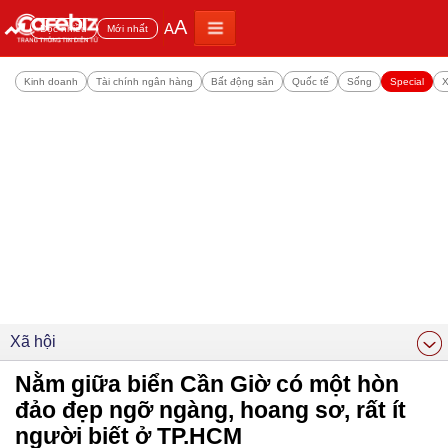
A
A
Đọc nhiều
Mới nhất
Kinh doanh
Tài chính ngân hàng
Bất động sản
Quốc tế
Sống
Special
X
Xã hội
Nằm giữa biển Cần Giờ có một hòn
đảo đẹp ngỡ ngàng, hoang sơ, rất ít
người biết ở TP.HCM