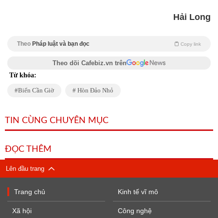
Hải Long
Theo
Pháp luật và bạn đọc
Copy link
Theo dõi Cafebiz.vn trên
Từ khóa:
Biển Cần Giờ
Hòn Đảo Nhỏ
TIN CÙNG CHUYÊN MỤC
ĐỌC THÊM
Lên đầu trang
Trang chủ
Kinh tế vĩ mô
Xã hội
Công nghệ