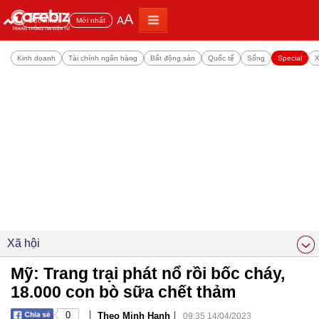
A
A
Đọc nhiều
Mới nhất
Kinh doanh
Tài chính ngân hàng
Bất động sản
Quốc tế
Sống
Special
X
Xã hội
Mỹ: Trang trại phát nổ rồi bốc cháy,
18.000 con bò sữa chết thảm
|
|
0
Theo Minh Hạnh
09:35 14/04/2023