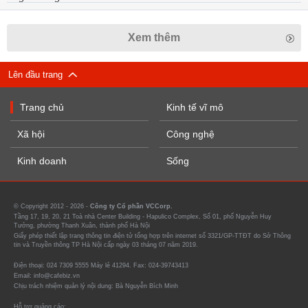
Xem thêm
Lên đầu trang
Trang chủ
Kinh tế vĩ mô
Xã hội
Công nghệ
Kinh doanh
Sống
© Copyright 2012 - 2026 -
Công ty Cổ phần VCCorp.
Tầng 17, 19, 20, 21 Toà nhà Center Building - Hapulico Complex, Số 01, phố Nguyễn Huy
Tưởng, phường Thanh Xuân, thành phố Hà Nội
Giấy phép thiết lập trang thông tin điện tử tổng hợp trên internet số 3321/GP-TTĐT do Sở Thông
tin và Truyền thông TP Hà Nội cấp ngày 03 tháng 07 năm 2019.
Điện thoại: 024 7309 5555 Máy lẻ 41294. Fax: 024-39743413
Email: info@cafebiz.vn
Chịu trách nhiệm quản lý nội dung: Bà Nguyễn Bích Minh
Hỗ trợ quảng cáo: