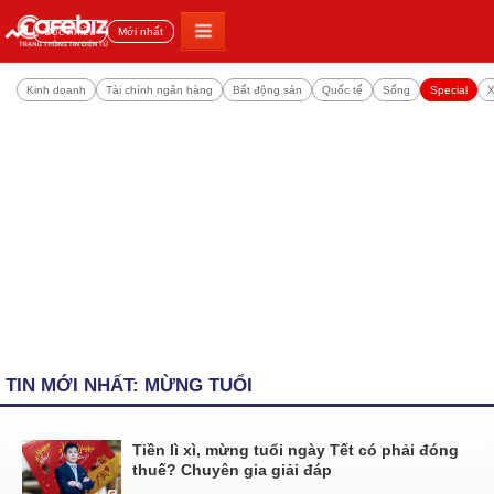
Đọc nhiều
Mới nhất
Kinh doanh
Tài chính ngân hàng
Bất động sản
Quốc tế
Sống
Special
X
TIN MỚI NHẤT: MỪNG TUỔI
Tiền lì xì, mừng tuổi ngày Tết có phải đóng
thuế? Chuyên gia giải đáp