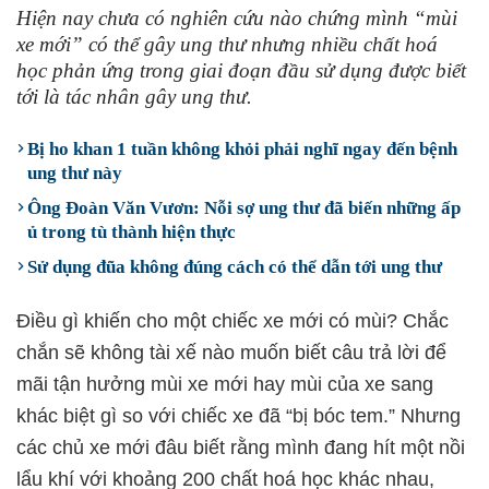
Hiện nay chưa có nghiên cứu nào chứng mình “mùi
xe mới” có thể gây ung thư nhưng nhiều chất hoá
học phản ứng trong giai đoạn đầu sử dụng được biết
tới là tác nhân gây ung thư.
Bị ho khan 1 tuần không khỏi phải nghĩ ngay đến bệnh
ung thư này
Ông Đoàn Văn Vươn: Nỗi sợ ung thư đã biến những ấp
ủ trong tù thành hiện thực
Sử dụng đũa không đúng cách có thể dẫn tới ung thư
Điều gì khiến cho một chiếc xe mới có mùi? Chắc
chắn sẽ không tài xế nào muốn biết câu trả lời để
mãi tận hưởng mùi xe mới hay mùi của xe sang
khác biệt gì so với chiếc xe đã “bị bóc tem.” Nhưng
các chủ xe mới đâu biết rằng mình đang hít một nồi
lẩu khí với khoảng 200 chất hoá học khác nhau,