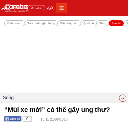
A
A
Đọc nhiều
Mới nhất
Kinh doanh
Tài chính ngân hàng
Bất động sản
Quốc tế
Sống
Special
X
Sống
“Mùi xe mới” có thể gây ung thư?
|
0
16:11 21/08/2016