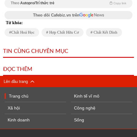
Theo
Autopro/Trí thức trẻ
Copy link
Theo dõi Cafebiz.vn trên
Từ khóa:
Chất Hoá Học
Hợp Chất Hữu Cơ
Chất Kết Dính
TIN CÙNG CHUYÊN MỤC
ĐỌC THÊM
Lên đầu trang
Trang chủ
Kinh tế vĩ mô
Xã hội
Công nghệ
Kinh doanh
Sống