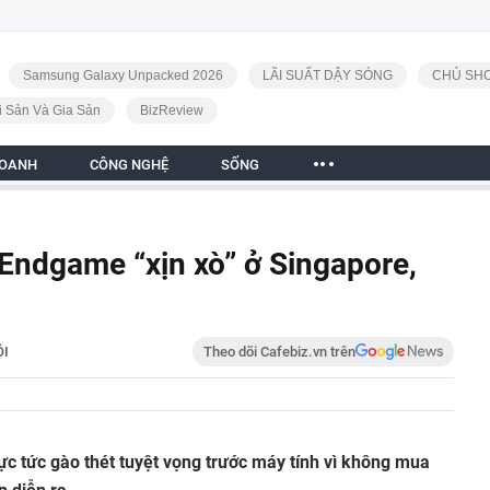
Samsung Galaxy Unpacked 2026
LÃI SUẤT DẬY SÓNG
CHỦ SHO
i Sản Và Gia Sản
BizReview
DOANH
CÔNG NGHỆ
SỐNG
 Endgame “xịn xò” ở Singapore,
ỘI
Theo dõi Cafebiz.vn trên
bực tức gào thét tuyệt vọng trước máy tính vì không mua