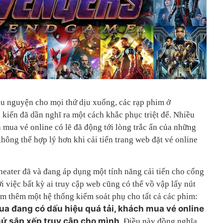
cầu nguyện cho mọi thứ dịu xuống, các rạp phim ở
kiến đã dần nghĩ ra một cách khắc phục triệt để. Nhiều
 mua vé online có lẽ đã động tới lòng trắc ẩn của những
không thể hợp lý hơn khi cải tiến trang web đặt vé online
heater đã và đang áp dụng một tính năng cải tiến cho cổng
i việc bất kỳ ai truy cập web cũng có thể vồ vập lấy nút
làm thêm một hệ thống kiểm soát phụ cho tất cả các phim:
a đang có dấu hiệu quá tải, khách mua vé online
hứ sắp xếp truy cập cho mình
. Điều này đồng nghĩa