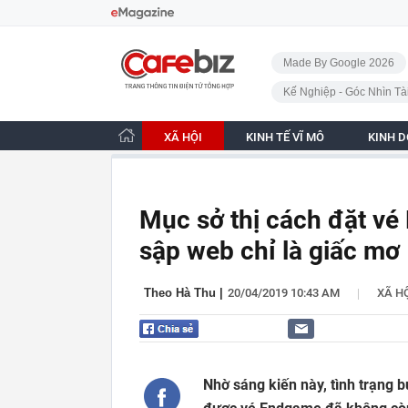
Bỏ qua điều hướng
CafeBiz - Trang chủ
Made By Google 2026
Kế Nghiệp - Góc Nhìn Tà
XÃ HỘI
KINH TẾ VĨ MÔ
KINH 
Mục sở thị cách đặt vé
sập web chỉ là giấc mơ
|
Theo Hà Thu
|
20/04/2019 10:43 AM
XÃ H
Nhờ sáng kiến này, tình trạng 