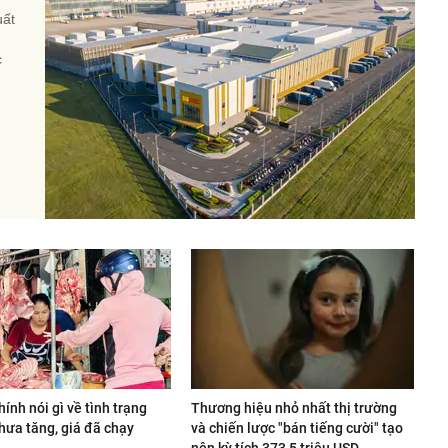
uất
c
hính nói gì về tình trạng
Thương hiệu nhỏ nhất thị trường
hưa tăng, giá đã chạy
và chiến lược "bán tiếng cười" tạo