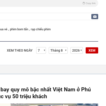
Copy link
,
,
ua vé
phim bom tấn
rạp chiếu phim
XEM THEO NGÀY
XEM
y bay quy mô bậc nhất Việt Nam ở Phú
c vụ 50 triệu khách