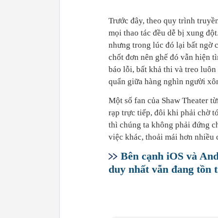
Trước đây, theo quy trình truyề
mọi thao tác đều dễ bị xung độ
nhưng trong lúc đó lại bất ngờ 
chốt đơn nên ghế đó vẫn hiện tìn
báo lỗi, bất khả thi và treo luô
quẩn giữa hàng nghìn người xôn
Một số fan của Shaw Theater từ
rạp trực tiếp, đôi khi phải chờ 
thì chúng ta không phải đứng ch
việc khác, thoải mái hơn nhiều 
Bên cạnh iOS và Andr
duy nhất vẫn đang tồn tạ