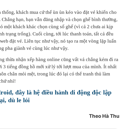
n thống, khách mua cứ thế ùn ùn kéo vào đặt vé khiến cho
t. Chẳng hạn, bạn vẫn đăng nhập và chọn ghế bình thường,
có một khách khác chọn cùng số ghế (vì cả 2 chưa ai kịp
h trạng trống). Cuối cùng, tới lúc thanh toán, tất cả đều
n web đặt vé. Liên tục như vậy, nó tạo ra một vòng lặp luẩn
g pha giành vé cùng lúc như vậy.
ng thừa nhận xếp hàng online cũng vất vả chẳng kém đi ra
tới 3 tiếng đồng hồ mới xử lý tới lượt mua của mình. Ít nhất
ôn chân mỏi mệt, trong lúc đó lại có thể tranh thủ làm
chứ nhỉ!
oid, đây là hệ điều hành di động độc lập
i, dù le lói
Theo Hà Thu