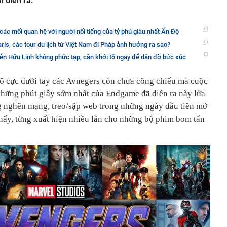
 diễn ra.
ác mối quan hệ với người nổi tiếng của tỷ phú giàu nhất Ấn Độ
is, các tour du lịch từ Việt Nam đi Pháp ảnh hưởng ra sao?
yễn Hữu Linh không phức tạp, cần khởi tố ngay để dân đỡ bức xúc
vô cực dưới tay các Avnegers còn chưa công chiếu mà cuộc
 những phút giây sớm nhất của Endgame đã diễn ra này lửa
ạng nghẽn mạng, treo/sập web trong những ngày đầu tiên mở
thấy, từng xuất hiện nhiều lần cho những bộ phim bom tấn