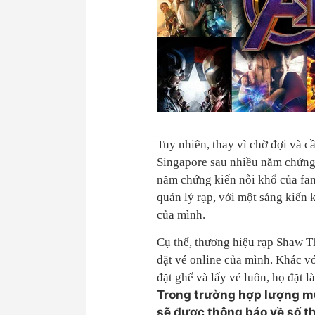
Tuy nhiên, thay vì chờ đợi và 
Singapore sau nhiều năm chứng 
năm chứng kiến nỗi khổ của fan
quản lý rạp, với một sáng kiến 
của mình.
Cụ thể, thương hiệu rạp Shaw T
đặt vé online của mình. Khác vớ
đặt ghế và lấy vé luôn, họ đặt 
Trong trường hợp lượng mu
sẽ được thông báo về số t