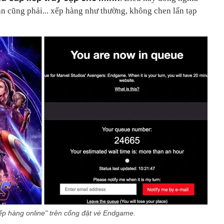
ạn cũng phải... xếp hàng như thường, không chen lấn tạp
ếp hàng online" trên cổng đặt vé Endgame.