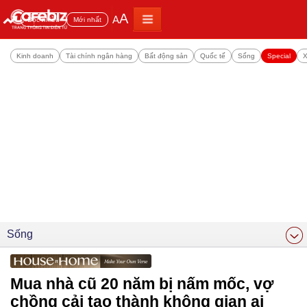
A
A
Đọc nhiều
Mới nhất
Kinh doanh
Tài chính ngân hàng
Bất động sản
Quốc tế
Sống
Special
X
Sống
Mua nhà cũ 20 năm bị nấm mốc, vợ
chồng cải tạo thành không gian ai