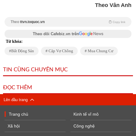
Theo Vân Anh
Theo
ttvn.toquoc.vn
Copy link
Theo dõi Cafebiz.vn trên
Từ khóa:
Bất Động Sản
Cặp Vợ Chồng
Mua Chung Cư
TIN CÙNG CHUYÊN MỤC
ĐỌC THÊM
Lên đầu trang
Trang chủ
Kinh tế vĩ mô
Xã hội
Công nghệ