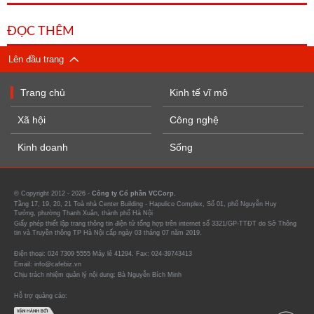
ĐỌC THÊM
Lên đầu trang
Trang chủ
Kinh tế vĩ mô
Xã hội
Công nghệ
Kinh doanh
Sống
© Copyright 2012 - 2026 -
Công ty Cổ phần VCCorp.
Tầng 17, 19, 20, 21 Toà nhà Center Building - Hapulico Complex, Số 01, phố Nguyễn Huy
Tưởng, phường Thanh Xuân, thành phố Hà Nội
Giấy phép thiết lập trang thông tin điện tử tổng hợp trên internet số 3321/GP-TTĐT do Sở Thông
tin và Truyền thông TP Hà Nội cấp ngày 03 tháng 07 năm 2019.
Điện thoại: 024 7309 5555 Máy lẻ 41294. Fax: 024-39743413
Email: info@cafebiz.vn
Chịu trách nhiệm quản lý nội dung: Bà Nguyễn Bích Minh
Hỗ trợ quảng cáo: