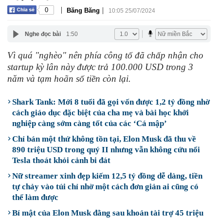
|
|
0
Băng Băng
10:05 25/07/2024
Nghe đọc bài
1:50
Vì quá "nghèo" nên phía công tố đã chấp nhận cho
startup kỳ lân này được trả 100.000 USD trong 3
năm và tạm hoãn số tiền còn lại.
Shark Tank: Mới 8 tuổi đã gọi vốn được 1,2 tỷ đồng nhờ
cách giáo dục đặc biệt của cha mẹ và bài học khởi
nghiệp càng sớm càng tốt của các ‘Cá mập’
Chỉ bán một thứ không tồn tại, Elon Musk đã thu về
890 triệu USD trong quý II nhưng vẫn không cứu nổi
Tesla thoát khỏi cảnh bi đát
Nữ streamer xinh đẹp kiếm 12,5 tỷ đồng dễ dàng, tiền
tự chảy vào túi chỉ nhờ một cách đơn giản ai cũng có
thể làm được
Bí mật của Elon Musk đằng sau khoản tài trợ 45 triệu