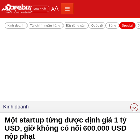
A
A
Đọc nhiều
Mới nhất
Kinh doanh
Tài chính ngân hàng
Bất động sản
Quốc tế
Sống
Special
X
Kinh doanh
Một startup từng được định giá 1 tỷ
USD, giờ không có nổi 600.000 USD
nộp phạt