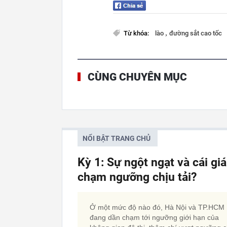
,
Từ khóa:
lào
đường sắt cao tốc
CÙNG CHUYÊN MỤC
NỔI BẬT TRANG CHỦ
Kỳ 1: Sự ngột ngạt và cái gi
chạm ngưỡng chịu tải?
Ở một mức độ nào đó, Hà Nội và TP.HCM
đang dần chạm tới ngưỡng giới hạn của