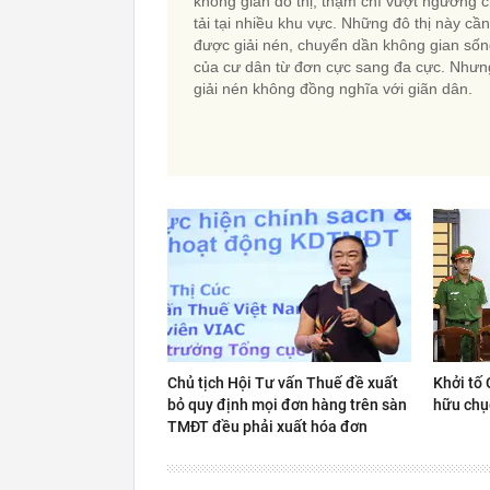
không gian đô thị, thậm chí vượt ngưỡng c
tải tại nhiều khu vực. Những đô thị này cần
được giải nén, chuyển dần không gian số
của cư dân từ đơn cực sang đa cực. Nhưn
giải nén không đồng nghĩa với giãn dân.
Chủ tịch Hội Tư vấn Thuế đề xuất
Khởi tố 
bỏ quy định mọi đơn hàng trên sàn
hữu chụ
TMĐT đều phải xuất hóa đơn