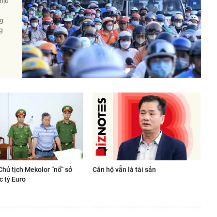
hịu
ng
g
Chủ tịch Mekolor “nổ” sở
Căn hộ vẫn là tài sản
c tỷ Euro