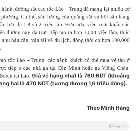
n hành, đường sắt cao tốc Lào – Trung đã mang lại nhiều cơ
 phương. Cụ thể, sản lượng của quặng sắt và bột sắn hàng
n lượt là 1,8 và 2 triệu tấn. Hơn nữa, việc xuất khẩu các
n đường này đã trực tiếp tạo ra hơn 3.000 việc làm, thúc
 như hậu cần, vận tải và du lịch, đồng thời có hơn 100.000
.
 cao tốc Lào – Trung, các hành khách có thể mua vé tàu ở
rực tiếp ở các nhà ga tại Côn Minh hoặc ga Viêng Chăn,
Giá vé hạng nhất là 760 NDT (khoảng
Boten tại Lào.
hạng hai là 470 NDT (tương đương 1,6 triệu đồng).
Theo Minh Hằng
Copy link