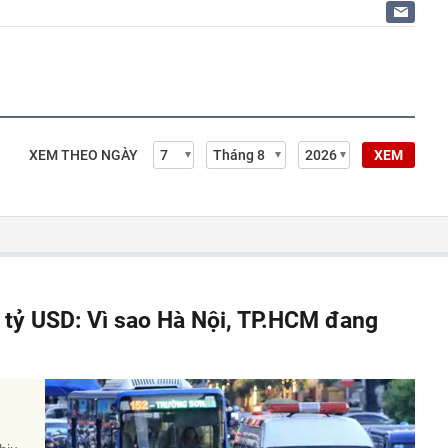
XEM THEO NGÀY
XEM
á tỷ USD: Vì sao Hà Nội, TP.HCM đang