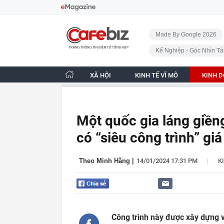
Bỏ qua điều hướng
CafeBiz - Trang chủ
Made By Google 2026
Kế Nghiệp - Góc Nhìn Tà
XÃ HỘI
KINH TẾ VĨ MÔ
KINH 
Một quốc gia láng giềng
có “siêu công trình” giá
|
Theo Minh Hằng
|
14/01/2024 17:31 PM
K
Công trình này được xây dựng vớ