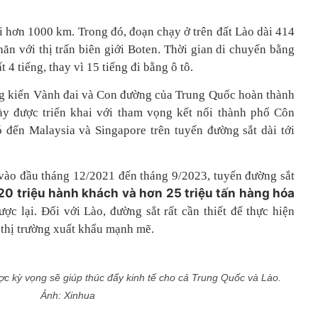
i hơn 1000 km. Trong đó, đoạn chạy ở trên đất Lào dài 414
ăn với thị trấn biên giới Boten. Thời gian di chuyển bằng
 4 tiếng, thay vì 15 tiếng đi bằng ô tô.
áng kiến Vành đai và Con đường của Trung Quốc hoàn thành
y được triển khai với tham vọng kết nối thành phố Côn
ó đến Malaysia và Singapore trên tuyến đường sắt dài tới
 vào đầu tháng 12/2021 đến tháng 9/2023, tuyến đường sắt
0 triệu hành khách và hơn 25 triệu tấn hàng hóa
c lại. Đối với Lào, đường sắt rất cần thiết để thực hiện
 thị trường xuất khẩu mạnh mẽ.
c kỳ vọng sẽ giúp thúc đẩy kinh tế cho cả Trung Quốc và Lào.
Ảnh: Xinhua