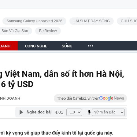
Samsung Galaxy Unpacked 2026
LÃI SUẤT DẬY SÓNG
CHỦ SHO
i Sản Và Gia Sản
BizReview
DOANH
CÔNG NGHỆ
SỐNG
 Việt Nam, dân số ít hơn Hà Nội,
 6 tỷ USD
INH DOANH
Theo dõi Cafebiz.vn trên
4:01
Nghe đọc bài
i kỳ vọng sẽ giúp thúc đẩy kinh tế tại quốc gia này.