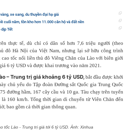
vàng, xe sang, du thuyền đại hạ giá
về cuối năm, tồn kho hơn 11.000 căn hộ và đất nền
 dịp Tết
ên thực tế, dù chỉ có dân số hơn 7,6 triệu người (theo
thủ đô Hà Nội của Việt Nam, nhưng lại sở hữu công trình
 cao tốc nối liền thủ đô Viêng Chăn của Lào với biên giới
 giá 6 tỷ USD và được khai trương vào năm 2021.
o – Trung trị giá khoảng 6 tỷ USD,
bắt đầu được khởi
 này chủ yếu do Tập đoàn Đường sắt Quốc gia Trung Quốc
 75 đường hầm, 167 cây cầu và 10 ga. Tàu chạy trên tuyến
a là 160 km/h. Tổng thời gian di chuyển từ Viên Chăn đến
ờ, bao gồm cả thời gian thông quan.
 tốc Lào - Trung trị giá tới 6 tỷ USD. Ảnh: Xinhua