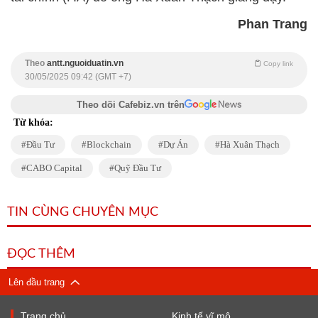
Phan Trang
Theo
antt.nguoiduatin.vn
Copy link
30/05/2025 09:42 (GMT +7)
Theo dõi Cafebiz.vn trên
Từ khóa:
Đầu Tư
Blockchain
Dự Án
Hà Xuân Thạch
CABO Capital
Quỹ Đầu Tư
TIN CÙNG CHUYÊN MỤC
ĐỌC THÊM
Lên đầu trang
Trang chủ
Kinh tế vĩ mô