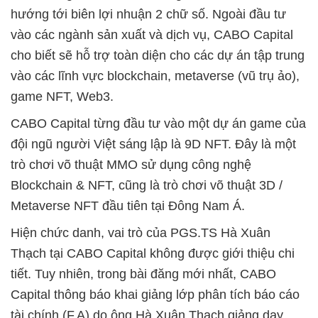
hướng tới biên lợi nhuận 2 chữ số. Ngoài đầu tư
vào các ngành sản xuất và dịch vụ, CABO Capital
cho biết sẽ hỗ trợ toàn diện cho các dự án tập trung
vào các lĩnh vực blockchain, metaverse (vũ trụ ảo),
game NFT, Web3.
CABO Capital từng đầu tư vào một dự án game của
đội ngũ người Việt sáng lập là 9D NFT. Đây là một
trò chơi võ thuật MMO sử dụng công nghệ
Blockchain & NFT, cũng là trò chơi võ thuật 3D /
Metaverse NFT đầu tiên tại Đông Nam Á.
Hiện chức danh, vai trò của PGS.TS Hà Xuân
Thạch tại CABO Capital không được giới thiệu chi
tiết. Tuy nhiên, trong bài đăng mới nhất, CABO
Capital thông báo khai giảng lớp phân tích báo cáo
tài chính (F.A) do ông Hà Xuân Thạch giảng dạy.