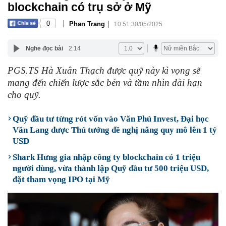
blockchain có trụ sở ở Mỹ
|
|
0
Phan Trang
10:51 30/05/2025
Nghe đọc bài
2:14
PGS.TS Hà Xuân Thạch được quỹ này kì vọng sẽ
mang đến chiến lược sắc bén và tầm nhìn dài hạn
cho quỹ.
Quỹ đầu tư từng rót vốn vào Văn Phú Invest, Đại học
Văn Lang được Thủ tướng đề nghị nâng quy mô lên 1 tỷ
USD
Shark Hưng gia nhập công ty blockchain có 1 triệu
người dùng, vừa thành lập Quỹ đầu tư 500 triệu USD,
đặt tham vọng IPO tại Mỹ