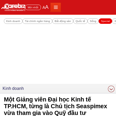
A
A
Đọc nhiều
Mới nhất
Kinh doanh
Tài chính ngân hàng
Bất động sản
Quốc tế
Sống
Special
X
Kinh doanh
Một Giảng viên Đại học Kinh tế
TP.HCM, từng là Chủ tịch Seaspimex
vừa tham gia vào Quỹ đầu tư