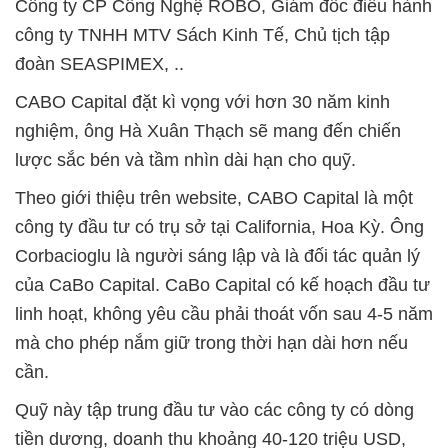
Công ty CP Công Nghệ ROBO, Giám đốc điều hành
công ty TNHH MTV Sách Kinh Tế, Chủ tịch tập
đoàn SEASPIMEX, ..
CABO Capital đặt kì vọng với hơn 30 năm kinh
nghiệm, ông Hà Xuân Thạch sẽ mang đến chiến
lược sắc bén và tầm nhìn dài hạn cho quỹ.
Theo giới thiệu trên website, CABO Capital là một
công ty đầu tư có trụ sở tại California, Hoa Kỳ. Ông
Corbacioglu là người sáng lập và là đối tác quản lý
của CaBo Capital. CaBo Capital có kế hoạch đầu tư
linh hoạt, không yêu cầu phải thoát vốn sau 4-5 năm
mà cho phép nắm giữ trong thời hạn dài hơn nếu
cần.
Quỹ này tập trung đầu tư vào các công ty có dòng
tiền dương, doanh thu khoảng 40-120 triệu USD,