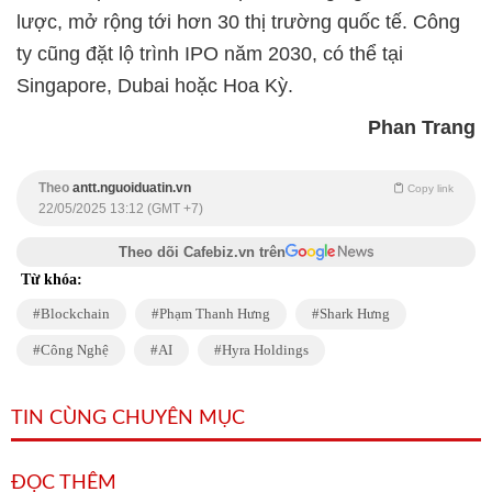
lược, mở rộng tới hơn 30 thị trường quốc tế. Công
ty cũng đặt lộ trình IPO năm 2030, có thể tại
Singapore, Dubai hoặc Hoa Kỳ.
Phan Trang
Theo
antt.nguoiduatin.vn
Copy link
22/05/2025 13:12 (GMT +7)
Theo dõi Cafebiz.vn trên
Từ khóa:
Blockchain
Phạm Thanh Hưng
Shark Hưng
Công Nghệ
AI
Hyra Holdings
TIN CÙNG CHUYÊN MỤC
ĐỌC THÊM