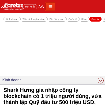
A
A
Đọc nhiều
Mới nhất
Kinh doanh
Tài chính ngân hàng
Bất động sản
Quốc tế
Sống
Special
X
Kinh doanh
Shark Hưng gia nhập công ty
blockchain có 1 triệu người dùng, vừa
thành lập Quỹ đầu tư 500 triệu USD,