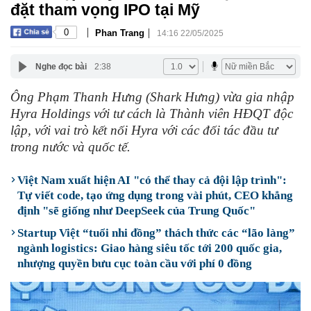
đặt tham vọng IPO tại Mỹ
|
|
0
Phan Trang
14:16 22/05/2025
Nghe đọc bài
2:38
Ông Phạm Thanh Hưng (Shark Hưng) vừa gia nhập
Hyra Holdings với tư cách là Thành viên HĐQT độc
lập, với vai trò kết nối Hyra với các đối tác đầu tư
trong nước và quốc tế.
Việt Nam xuất hiện AI "có thể thay cả đội lập trình":
Tự viết code, tạo ứng dụng trong vài phút, CEO khẳng
định "sẽ giống như DeepSeek của Trung Quốc"
Startup Việt “tuổi nhi đồng” thách thức các “lão làng”
ngành logistics: Giao hàng siêu tốc tới 200 quốc gia,
nhượng quyền bưu cục toàn cầu với phí 0 đồng