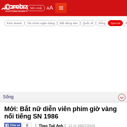
A
A
Đọc nhiều
Mới nhất
Kinh doanh
Tài chính ngân hàng
Bất động sản
Quốc tế
Sống
Special
X
Sống
Mới: Bắt nữ diễn viên phim giờ vàng
nổi tiếng SN 1986
|
|
0
Theo Tuệ Anh
12:11 09/07/2026