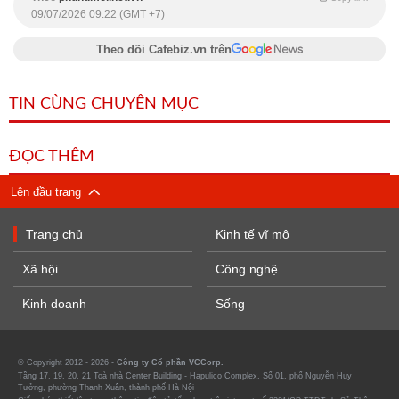
09/07/2026 09:22 (GMT +7)
Theo dõi Cafebiz.vn trên
TIN CÙNG CHUYÊN MỤC
ĐỌC THÊM
Lên đầu trang
Trang chủ
Kinh tế vĩ mô
Xã hội
Công nghệ
Kinh doanh
Sống
© Copyright 2012 - 2026 -
Công ty Cổ phần VCCorp.
Tầng 17, 19, 20, 21 Toà nhà Center Building - Hapulico Complex, Số 01, phố Nguyễn Huy
Tưởng, phường Thanh Xuân, thành phố Hà Nội