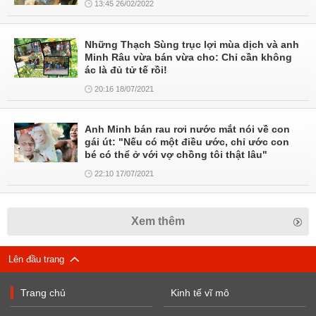
13:45 26/02/2022
Những Thạch Sùng trục lợi mùa dịch và anh
Minh Râu vừa bán vừa cho: Chỉ cần không
ác là đủ tử tế rồi!
20:16 18/07/2021
Anh Minh bán rau rơi nước mắt nói về con
gái út: "Nếu có một điều ước, chỉ ước con
bé có thể ở với vợ chồng tôi thật lâu"
22:10 17/07/2021
Xem thêm
Lên đầu trang
Trang chủ
Kinh tế vĩ mô