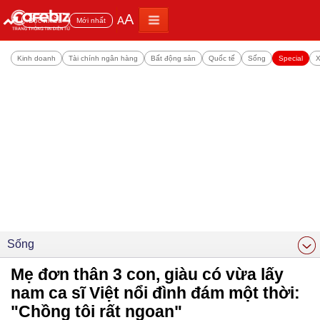
A
A
Đọc nhiều
Mới nhất
Kinh doanh
Tài chính ngân hàng
Bất động sản
Quốc tế
Sống
Special
X
Sống
Mẹ đơn thân 3 con, giàu có vừa lấy
nam ca sĩ Việt nổi đình đám một thời:
"Chồng tôi rất ngoan"