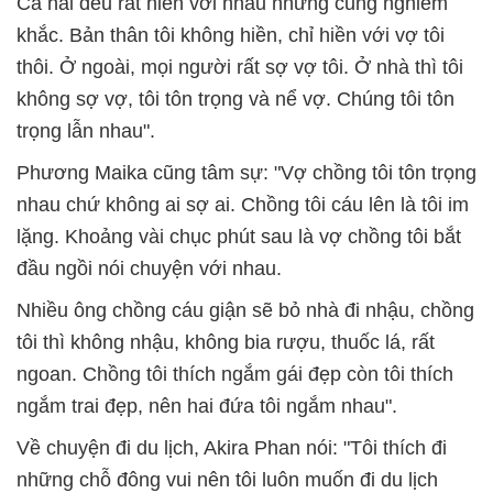
Cả hai đều rất hiền với nhau nhưng cũng nghiêm
khắc. Bản thân tôi không hiền, chỉ hiền với vợ tôi
thôi. Ở ngoài, mọi người rất sợ vợ tôi. Ở nhà thì tôi
không sợ vợ, tôi tôn trọng và nể vợ. Chúng tôi tôn
trọng lẫn nhau".
Phương Maika cũng tâm sự: "Vợ chồng tôi tôn trọng
nhau chứ không ai sợ ai. Chồng tôi cáu lên là tôi im
lặng. Khoảng vài chục phút sau là vợ chồng tôi bắt
đầu ngồi nói chuyện với nhau.
Nhiều ông chồng cáu giận sẽ bỏ nhà đi nhậu, chồng
tôi thì không nhậu, không bia rượu, thuốc lá, rất
ngoan. Chồng tôi thích ngắm gái đẹp còn tôi thích
ngắm trai đẹp, nên hai đứa tôi ngắm nhau".
Về chuyện đi du lịch, Akira Phan nói: "Tôi thích đi
những chỗ đông vui nên tôi luôn muốn đi du lịch