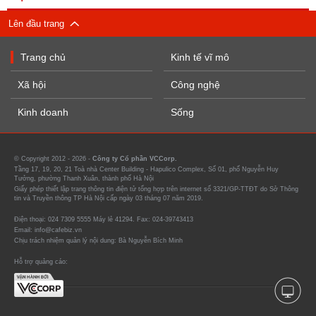
Lên đầu trang
Trang chủ
Kinh tế vĩ mô
Xã hội
Công nghệ
Kinh doanh
Sống
© Copyright 2012 - 2026 -
Công ty Cổ phần VCCorp.
Tầng 17, 19, 20, 21 Toà nhà Center Building - Hapulico Complex, Số 01, phố Nguyễn Huy
Tưởng, phường Thanh Xuân, thành phố Hà Nội
Giấy phép thiết lập trang thông tin điện tử tổng hợp trên internet số 3321/GP-TTĐT do Sở Thông
tin và Truyền thông TP Hà Nội cấp ngày 03 tháng 07 năm 2019.
Điện thoại: 024 7309 5555 Máy lẻ 41294. Fax: 024-39743413
Email: info@cafebiz.vn
Chịu trách nhiệm quản lý nội dung: Bà Nguyễn Bích Minh
Hỗ trợ quảng cáo: