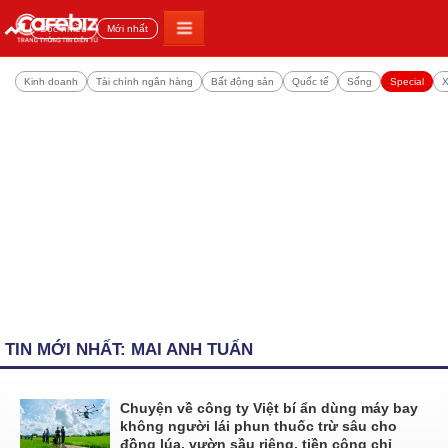
Đọc nhiều
Mới nhất
Kinh doanh
Tài chính ngân hàng
Bất động sản
Quốc tế
Sống
Special
X
TIN MỚI NHẤT: MAI ANH TUẤN
Chuyện về công ty Việt bí ẩn dùng máy bay
không người lái phun thuốc trừ sâu cho
đồng lúa, vườn sầu riêng, tiền công chỉ