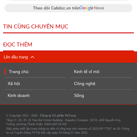
Theo dõi Cafebiz.vn trên
TIN CÙNG CHUYÊN MỤC
ĐỌC THÊM
Lên đầu trang
Trang chủ
Kinh tế vĩ mô
Xã hội
Công nghệ
Kinh doanh
Sống
© Copyright 2012 - 2026 -
Công ty Cổ phần VCCorp.
Tầng 17, 19, 20, 21 Toà nhà Center Building - Hapulico Complex, Số 01, phố Nguyễn Huy
Tưởng, phường Thanh Xuân, thành phố Hà Nội
Giấy phép thiết lập trang thông tin điện tử tổng hợp trên internet số 3321/GP-TTĐT do Sở Thông
tin và Truyền thông TP Hà Nội cấp ngày 03 tháng 07 năm 2019.