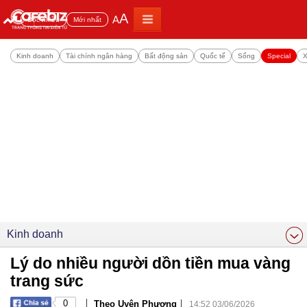
A
A
Đọc nhiều
Mới nhất
Kinh doanh
Tài chính ngân hàng
Bất động sản
Quốc tế
Sống
Special
X
Kinh doanh
Lý do nhiều người dồn tiền mua vàng
trang sức
|
|
0
Theo Uyên Phương
14:52 03/06/2026