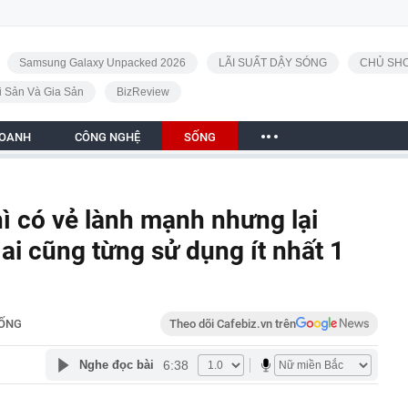
Samsung Galaxy Unpacked 2026
LÃI SUẤT DẬY SÓNG
CHỦ SHO
i Sản Và Gia Sản
BizReview
DOANH
CÔNG NGHỆ
SỐNG
ì có vẻ lành mạnh nhưng lại
ai cũng từng sử dụng ít nhất 1
ỐNG
Theo dõi Cafebiz.vn trên
6:38
Nghe đọc bài