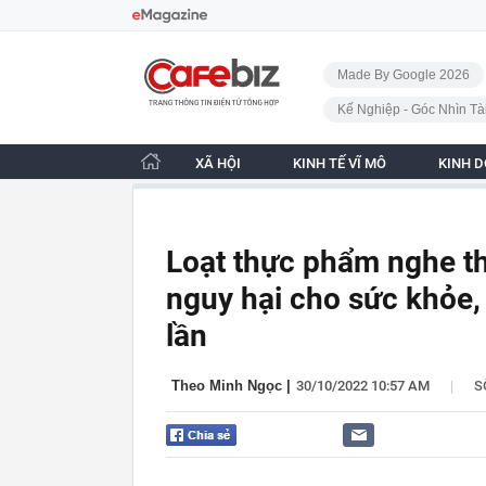
Bỏ qua điều hướng
CafeBiz - Trang chủ
Made By Google 2026
Kế Nghiệp - Góc Nhìn Tà
XÃ HỘI
KINH TẾ VĨ MÔ
KINH 
Loạt thực phẩm nghe th
nguy hại cho sức khỏe, 
lần
|
Theo Minh Ngọc
|
30/10/2022 10:57 AM
S