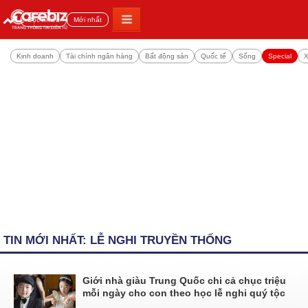
Đọc nhiều
Mới nhất
Kinh doanh
Tài chính ngân hàng
Bất động sản
Quốc tế
Sống
Special
X
TIN MỚI NHẤT: LỄ NGHI TRUYỀN THỐNG
Giới nhà giàu Trung Quốc chi cả chục triệu
mỗi ngày cho con theo học lễ nghi quý tộc