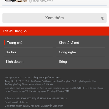
20:39 08/04/2016
Xem thêm
Lên đầu trang
Trang chủ
Kinh tế vĩ mô
Xã hội
Công nghệ
Kinh doanh
Sống
© Copyright 2012 - 2026 -
Công ty Cổ phần VCCorp.
Tầng 17, 19, 20, 21 Toà nhà Center Building - Hapulico Complex, Số 01, phố Nguyễn Huy
Tưởng, phường Thanh Xuân, thành phố Hà Nội
Giấy phép thiết lập trang thông tin điện tử tổng hợp trên internet số 3321/GP-TTĐT do Sở Thông
tin và Truyền thông TP Hà Nội cấp ngày 03 tháng 07 năm 2019.
Điện thoại: 024 7309 5555 Máy lẻ 41294. Fax: 024-39743413
Email: info@cafebiz.vn
Chịu trách nhiệm quản lý nội dung: Bà Nguyễn Bích Minh