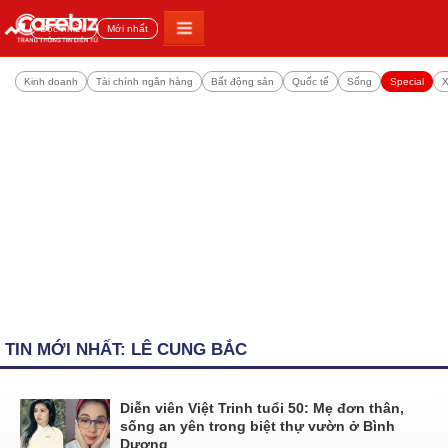
Đọc nhiều
Mới nhất
Kinh doanh
Tài chính ngân hàng
Bất động sản
Quốc tế
Sống
Special
X
TIN MỚI NHẤT: LÊ CUNG BẮC
Diễn viên Việt Trinh tuổi 50: Mẹ đơn thân,
sống an yên trong biệt thự vườn ở Bình
Dương