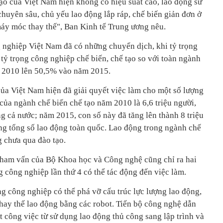
ạo của Việt Nam hiện không có hiệu suất cao, lao động sử
huyên sâu, chủ yếu lao động lắp ráp, chế biến giản đơn ở
áy móc thay thế", Ban Kinh tế Trung ương nêu.
nghiệp Việt Nam đã có những chuyển dịch, khi tỷ trọng
tỷ trọng công nghiệp chế biến, chế tạo so với toàn ngành
 2010 lên 50,5% vào năm 2015.
của Việt Nam hiện đã giải quyết việc làm cho một số lượng
của ngành chế biến chế tạo năm 2010 là 6,6 triệu người,
g cả nước; năm 2015, con số này đã tăng lên thành 8 triệu
ng tổng số lao động toàn quốc. Lao động trong ngành chế
g chưa qua đào tạo.
tham vấn của Bộ Khoa học và Công nghệ cũng chỉ ra hai
công nghiệp lần thứ 4 có thể tác động đến việc làm.
g công nghiệp có thể phá vỡ cấu trúc lực lượng lao động,
thay thế lao động bằng các robot. Tiến bộ công nghệ dẫn
 công việc từ sử dụng lao động thủ công sang lập trình và