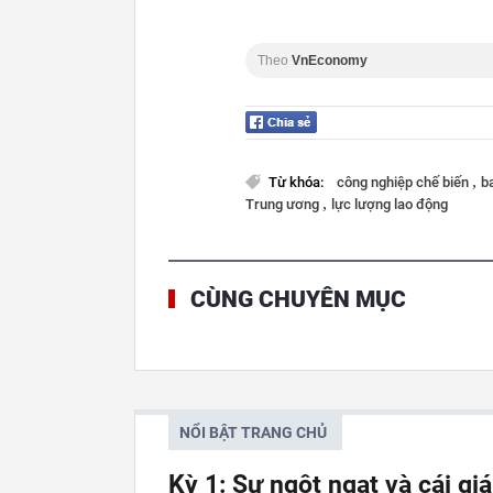
Theo
VnEconomy
,
Từ khóa:
công nghiệp chế biến
b
,
Trung ương
lực lượng lao động
CÙNG CHUYÊN MỤC
NỔI BẬT TRANG CHỦ
Kỳ 1: Sự ngột ngạt và cái gi