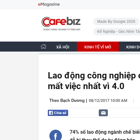
Bỏ qua điều hướng
CafeBiz - Trang chủ
Made By Google 2026
Kế Nghiệp - Góc Nhìn Tà
XÃ HỘI
KINH TẾ VĨ MÔ
KINH 
Lao động công nghiệp c
mất việc nhất vì 4.0
|
Theo Bạch Dương
|
08/12/2017 10:00 AM
74% số lao động ngành chế biến