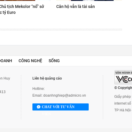
Chủ tịch Mekolor “nổ” sở
Căn hộ vẫn là tài sản
c tỷ Euro
DOANH
CÔNG NGHỆ
SỐNG
yễn Huy
Liên hệ quảng cáo
© Copyrigh
Hotline:
3413
Email:
doanhnghiep@admicro.vn
Giấy phép t
internet s
CHAT VỚI TƯ VẤN
TP Hà Nội 
VIÊN