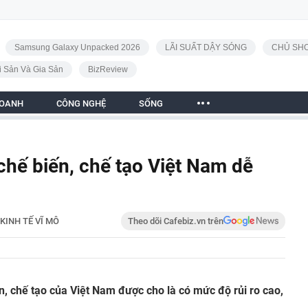
Samsung Galaxy Unpacked 2026
LÃI SUẤT DẬY SÓNG
CHỦ SHO
i Sản Và Gia Sản
BizReview
DOANH
CÔNG NGHỆ
SỐNG
hế biến, chế tạo Việt Nam dễ
KINH TẾ VĨ MÔ
Theo dõi Cafebiz.vn trên
, chế tạo của Việt Nam được cho là có mức độ rủi ro cao,