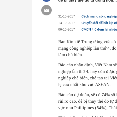
dễ bị thay thế do tự động hóa...
Cách mạng công nghiệp 
31-10-2017
Chuyển đổi để bắt kịp c
13-10-2017
CMCN 4.0 đem lại nhiều 
06-10-2017
Ban Kinh tế Trung ương vừa có 
mạng công nghiệp lần thứ 4, d
làm chủ biên.
Báo cáo nhận định, Việt Nam sẽ
nghiệp lần thứ 4, hay còn được
nghiệp chế biến, chế tạo tại Vi
lệ cao nhất khu vực ASEAN.
Báo cáo dự đoán, sẽ có 74% số 
rủi ro cao, dễ bị thay thế do t
vực như Phillipines (54%), Thá