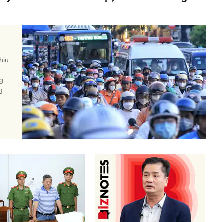
hịu
ng
g