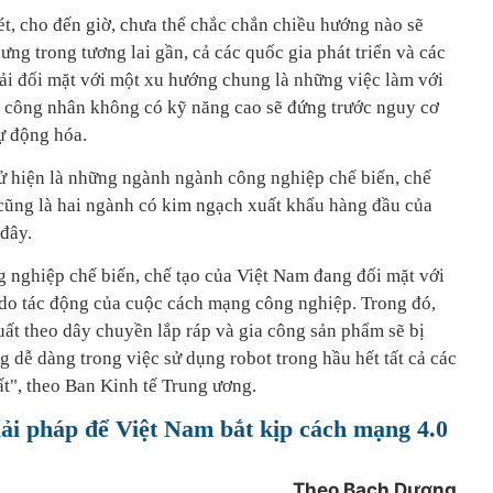
t, cho đến giờ, chưa thể chắc chắn chiều hướng nào sẽ
ưng trong tương lai gần, cả các quốc gia phát triển và các
hải đối mặt với một xu hướng chung là những việc làm với
 công nhân không có kỹ năng cao sẽ đứng trước nguy cơ
tự động hóa.
tử hiện là những ngành ngành công nghiệp chế biến, chế
 cũng là hai ngành có kim ngạch xuất khẩu hàng đầu của
đây.
 nghiệp chế biến, chế tạo của Việt Nam đang đối mặt với
m do tác động của cuộc cách mạng công nghiệp. Trong đó,
uất theo dây chuyền lắp ráp và gia công sản phẩm sẽ bị
g dễ dàng trong việc sử dụng robot trong hầu hết tất cả các
ất", theo Ban Kinh tế Trung ương.
iải pháp để Việt Nam bắt kịp cách mạng 4.0
Theo Bạch Dương