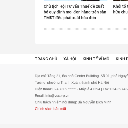
Chủ tịch Hội Tư vấn Thuế đề xuất
Khởi tố 
bỏ quy định mọi đơn hàng trên sàn
hữu chụ
TMĐT đều phải xuất hóa đơn
TRANG CHỦ
XÃ HỘI
KINH TẾ VĨ MÔ
KINH 
Địa chỉ: Tầng 21, tòa nhà Center Building. Số 01, phố Ngu
Tưởng, phường Thanh Xuân, thành phố Hà Nội
Điện thoại: 024 7309 5555 - Máy lẻ 41294 | Fax: 024-3974
Email: info@vccorp.vn
Chịu trách nhiệm nội dung: Bà Nguyễn Bích Minh
Chính sách bảo mật