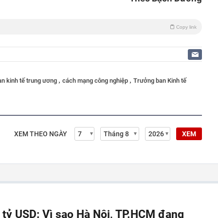
Copy link
,
,
an kinh tế trung ương
cách mạng công nghiệp
Trưởng ban Kinh tế
XEM THEO NGÀY
XEM
á tỷ USD: Vì sao Hà Nội, TP.HCM đang