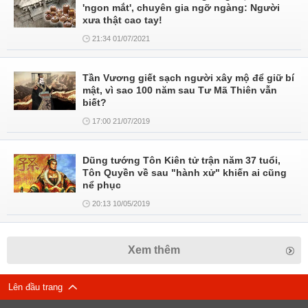
'ngon mắt', chuyên gia ngỡ ngàng: Người
xưa thật cao tay!
21:34 01/07/2021
Tần Vương giết sạch người xây mộ để giữ bí
mật, vì sao 100 năm sau Tư Mã Thiên vẫn
biết?
17:00 21/07/2019
Dũng tướng Tôn Kiên tử trận năm 37 tuổi,
Tôn Quyền về sau "hành xử" khiến ai cũng
nể phục
20:13 10/05/2019
Xem thêm
Lên đầu trang