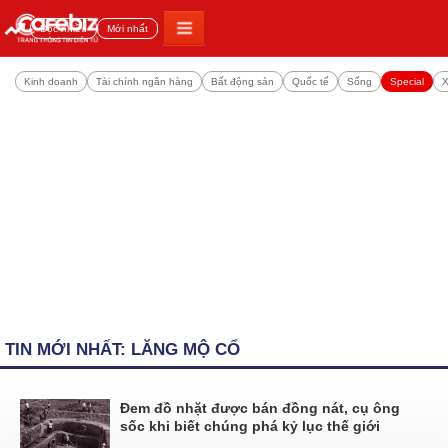
Đọc nhiều
Mới nhất
Kinh doanh
Tài chính ngân hàng
Bất động sản
Quốc tế
Sống
Special
X
TIN MỚI NHẤT: LĂNG MỘ CỔ
Đem đồ nhặt được bán đồng nát, cụ ông
sốc khi biết chúng phá kỷ lục thế giới