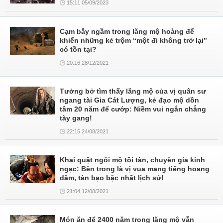
15:11 05/09/2023
Cạm bẫy ngầm trong lăng mộ hoàng đế
khiến những kẻ trộm “một đi không trở lại”
có tồn tại?
20:16 28/12/2021
Tưởng bở tìm thấy lăng mộ của vị quân sư
ngang tài Gia Cát Lượng, kẻ đạo mộ dồn
tâm 20 năm để cướp: Niềm vui ngắn chẳng
tày gang!
22:15 24/08/2021
Khai quật ngôi mộ tồi tàn, chuyên gia kinh
ngạc: Bên trong là vị vua mang tiếng hoang
dâm, tàn bạo bậc nhất lịch sử!
21:04 12/08/2021
Món ăn để 2400 năm trong lăng mộ vẫn