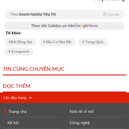
Theo
Doanh Nghiệp Tiếp Thị
Copy link
Theo dõi Cafebiz.vn trên
Từ khóa:
Bất Động Sản
Đầu Cơ Nhà Đất
Trung Quốc
Evergrande
TIN CÙNG CHUYÊN MỤC
ĐỌC THÊM
Lên đầu trang
Trang chủ
Kinh tế vĩ mô
Xã hội
Công nghệ