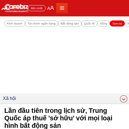
A
A
Đọc nhiều
Mới nhất
Kinh doanh
Tài chính ngân hàng
Bất động sản
Quốc tế
Sống
Special
X
Xã hội
Lần đầu tiên trong lịch sử, Trung
Quốc áp thuế 'sở hữu' với mọi loại
hình bất động sản