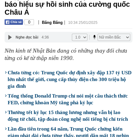
báo hiệu sự hồi sinh của cường quốc
Châu Á
|
|
0
Băng Băng
10:34 25/01/2025
Nghe đọc bài
4:36
Nền kinh tế Nhật Bản đang có những thay đổi chưa
từng có kể từ thập niên 1990.
Chưa từng có: Trung Quốc dự định xây đập 137 tỷ USD
lớn nhất thế giới, cung cấp thủy điện cho 300 triệu hộ
gia đình
Tổng thống Donald Trump chỉ nói một câu thách thức
FED, chứng khoán Mỹ tăng phá kỷ lục
Thưởng tết kỷ lục 15 tháng lương nhưng vẫn bị lao
động từ chối, tập đoàn công nghệ nổi tiếng bị chỉ trích
Lần đầu tiên trong 64 năm, Trung Quốc chứng kiến
giảm phát dài chưa từng thấy, người dân mất 18 nghìn