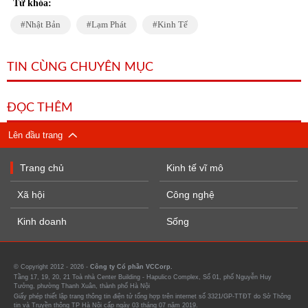
Từ khóa:
Nhật Bản
Lạm Phát
Kinh Tế
TIN CÙNG CHUYÊN MỤC
ĐỌC THÊM
Lên đầu trang
Trang chủ
Kinh tế vĩ mô
Xã hội
Công nghệ
Kinh doanh
Sống
© Copyright 2012 - 2026 -
Công ty Cổ phần VCCorp.
Tầng 17, 19, 20, 21 Toà nhà Center Building - Hapulico Complex, Số 01, phố Nguyễn Huy
Tưởng, phường Thanh Xuân, thành phố Hà Nội
Giấy phép thiết lập trang thông tin điện tử tổng hợp trên internet số 3321/GP-TTĐT do Sở Thông
tin và Truyền thông TP Hà Nội cấp ngày 03 tháng 07 năm 2019.