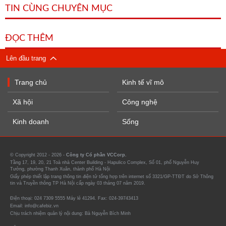
TIN CÙNG CHUYÊN MỤC
ĐỌC THÊM
Lên đầu trang
Trang chủ
Kinh tế vĩ mô
Xã hội
Công nghệ
Kinh doanh
Sống
© Copyright 2012 - 2026 -
Công ty Cổ phần VCCorp.
Tầng 17, 19, 20, 21 Toà nhà Center Building - Hapulico Complex, Số 01, phố Nguyễn Huy
Tưởng, phường Thanh Xuân, thành phố Hà Nội
Giấy phép thiết lập trang thông tin điện tử tổng hợp trên internet số 3321/GP-TTĐT do Sở Thông
tin và Truyền thông TP Hà Nội cấp ngày 03 tháng 07 năm 2019.
Điện thoại: 024 7309 5555 Máy lẻ 41294. Fax: 024-39743413
Email: info@cafebiz.vn
Chịu trách nhiệm quản lý nội dung: Bà Nguyễn Bích Minh