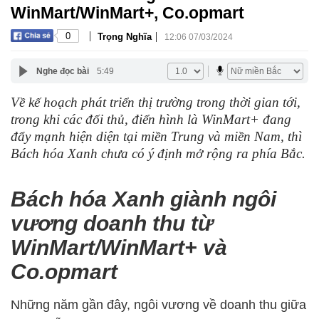
WinMart/WinMart+, Co.opmart
|
|
0
Trọng Nghĩa
12:06 07/03/2024
Nghe đọc bài
5:49
Về kế hoạch phát triển thị trường trong thời gian tới,
trong khi các đối thủ, điển hình là WinMart+ đang
đẩy mạnh hiện diện tại miền Trung và miền Nam, thì
Bách hóa Xanh chưa có ý định mở rộng ra phía Bắc.
Bách hóa Xanh giành ngôi
vương doanh thu từ
WinMart/WinMart+ và
Co.opmart
Những năm gần đây, ngôi vương về doanh thu giữa