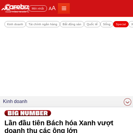
A
A
Đọc nhiều
Mới nhất
Kinh doanh
Tài chính ngân hàng
Bất động sản
Quốc tế
Sống
Special
X
Kinh doanh
Lần đầu tiên Bách hóa Xanh vượt
doanh thu các ông lớn