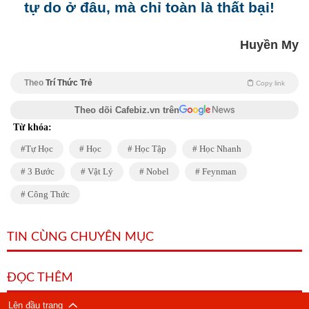
tự do ở đâu, mà chỉ toàn là thất bại!
Huyền My
Theo
Trí Thức Trẻ
Copy link
Theo dõi Cafebiz.vn trên
Từ khóa:
Tự Học
Học
Học Tập
Học Nhanh
3 Bước
Vật Lý
Nobel
Feynman
Công Thức
TIN CÙNG CHUYÊN MỤC
ĐỌC THÊM
Lên đầu trang