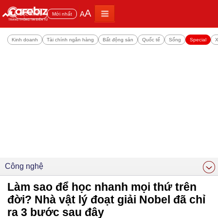
A
A
Đọc nhiều
Mới nhất
Kinh doanh
Tài chính ngân hàng
Bất động sản
Quốc tế
Sống
Special
X
Công nghệ
Làm sao để học nhanh mọi thứ trên
đời? Nhà vật lý đoạt giải Nobel đã chỉ
ra 3 bước sau đây