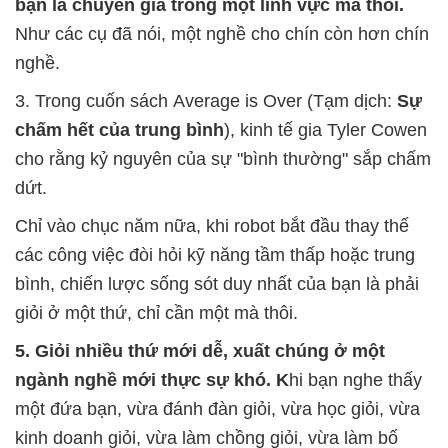
bạn là chuyên gia trong một lĩnh vực mà thôi.
Như các cụ đã nói, một nghề cho chín còn hơn chín
nghề.
3. Trong cuốn sách Average is Over (Tạm dịch:
Sự
chấm hết của trung bình
), kinh tế gia Tyler Cowen
cho rằng kỷ nguyên của sự "bình thường" sắp chấm
dứt.
Chỉ vào chục năm nữa, khi robot bắt đầu thay thế
các công việc đòi hỏi kỹ năng tầm thấp hoặc trung
bình, chiến lược sống sót duy nhất của bạn là phải
giỏi ở một thứ, chỉ cần một mà thôi.
5. Giỏi nhiều thứ mới dễ, xuất chúng ở một
ngành nghề mới thực sự khó. K
hi bạn nghe thấy
một đứa bạn, vừa đánh đàn giỏi, vừa học giỏi, vừa
kinh doanh giỏi, vừa làm chồng giỏi, vừa làm bố