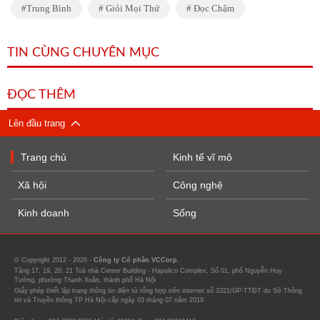
Trung Bình
Giỏi Mọi Thứ
Đọc Chậm
TIN CÙNG CHUYÊN MỤC
ĐỌC THÊM
Lên đầu trang
Trang chủ
Kinh tế vĩ mô
Xã hội
Công nghệ
Kinh doanh
Sống
© Copyright 2012 - 2026 -
Công ty Cổ phần VCCorp.
Tầng 17, 19, 20, 21 Toà nhà Center Building - Hapulico Complex, Số 01, phố Nguyễn Huy
Tưởng, phường Thanh Xuân, thành phố Hà Nội
Giấy phép thiết lập trang thông tin điện tử tổng hợp trên internet số 3321/GP-TTĐT do Sở Thông
tin và Truyền thông TP Hà Nội cấp ngày 03 tháng 07 năm 2019.