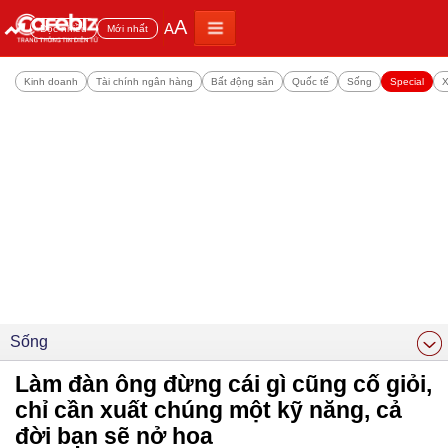
A
A
Đọc nhiều
Mới nhất
Kinh doanh
Tài chính ngân hàng
Bất động sản
Quốc tế
Sống
Special
X
Sống
Làm đàn ông đừng cái gì cũng cố giỏi,
chỉ cần xuất chúng một kỹ năng, cả
đời bạn sẽ nở hoa