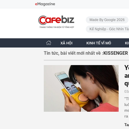
Bỏ qua điều hướng
CafeBiz - Trang chủ
Made By Google 2026
Kế Nghiệp - Góc Nhìn Tà
XÃ HỘI
KINH TẾ VĨ MÔ
K
Tin tức, bài viết mới nhất về :
KISSENGER
Y
a
q
03
"T
lu
mớ
ra
Ta