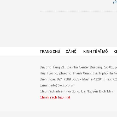
yê
TRANG CHỦ
XÃ HỘI
KINH TẾ VĨ MÔ
K
Địa chỉ: Tầng 21, tòa nhà Center Building. Số 01,
Huy Tưởng, phường Thanh Xuân, thành phố Hà N
Điện thoại: 024 7309 5555 - Máy lẻ 41294 | Fax: 
Email: info@vccorp.vn
Chịu trách nhiệm nội dung: Bà Nguyễn Bích Minh
Chính sách bảo mật