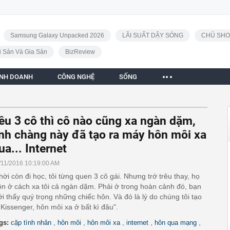
Samsung Galaxy Unpacked 2026
LÃI SUẤT DẬY SÓNG
CHỦ SHO
i Sản Và Gia Sản
BizReview
INH DOANH
CÔNG NGHỆ
SỐNG
êu 3 cô thì cô nào cũng xa ngàn dặm,
nh chàng này đã tạo ra máy hôn môi xa
ua... Internet
/11/2016 10:19:00 AM
hời còn đi học, tôi từng quen 3 cô gái. Nhưng trớ trêu thay, họ
ôn ở cách xa tôi cả ngàn dặm. Phải ở trong hoàn cảnh đó, bạn
i thấy quý trọng những chiếc hôn. Và đó là lý do chúng tôi tạo
 Kissenger, hôn môi xa ở bất kì đâu".
,
,
,
,
,
gs:
cặp tình nhân
hôn môi
hôn môi xa
internet
hôn qua mạng