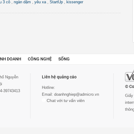
,
,
,
,
u 3 cô
ngàn dặm
yêu xa
StartUp
kissenger
INH DOANH
CÔNG NGHỆ
SỐNG
Liên hệ quảng cáo
 phố Nguyễn
ội
© Co
Hotline:
024-39743413
Email:
doanhnghiep@admicro.vn
Giấy 
Chat với tư vấn viên
inte
thôn