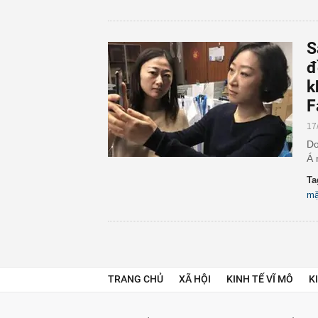
S
đ
k
F
17
Do
Á 
Ta
mặ
TRANG CHỦ
XÃ HỘI
KINH TẾ VĨ MÔ
K