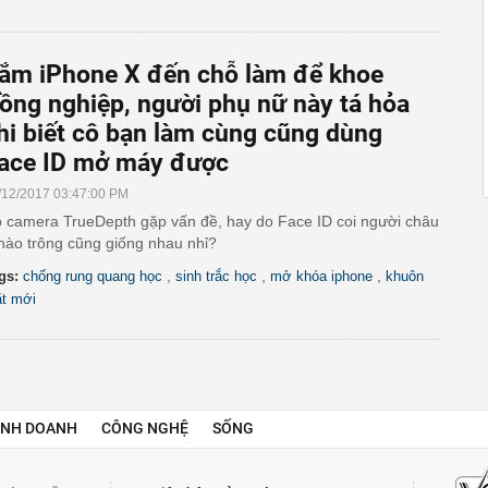
ắm iPhone X đến chỗ làm để khoe
ồng nghiệp, người phụ nữ này tá hỏa
hi biết cô bạn làm cùng cũng dùng
ace ID mở máy được
/12/2017 03:47:00 PM
 camera TrueDepth gặp vấn đề, hay do Face ID coi người châu
nào trông cũng giống nhau nhỉ?
,
,
,
gs:
chống rung quang học
sinh trắc học
mở khóa iphone
khuôn
t mới
INH DOANH
CÔNG NGHỆ
SỐNG