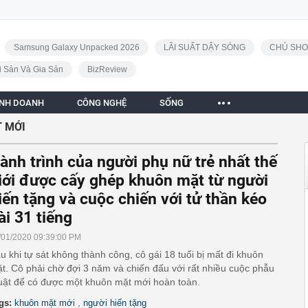
Samsung Galaxy Unpacked 2026
LÃI SUẤT DẬY SÓNG
CHỦ SHO
i Sản Và Gia Sản
BizReview
INH DOANH
CÔNG NGHỆ
SỐNG
 MỚI
ành trình của người phụ nữ trẻ nhất thế
iới được cấy ghép khuôn mặt từ người
iến tặng và cuộc chiến với tử thần kéo
ài 31 tiếng
/01/2020 09:39:00 PM
u khi tự sát không thành công, cô gái 18 tuổi bị mất đi khuôn
t. Cô phải chờ đợi 3 năm và chiến đấu với rất nhiều cuộc phẫu
uật để có được một khuôn mặt mới hoàn toàn.
,
gs:
khuôn mặt mới
người hiến tặng