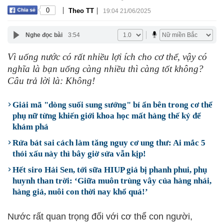
|
|
0
Theo TT
19:04 21/06/2025
Nghe đọc bài
3:54
Vì uống nước có rất nhiều lợi ích cho cơ thể, vậy có
nghĩa là bạn uống càng nhiều thì càng tốt không?
Câu trả lời là: Không!
Giải mã "dòng suối sung sướng" bí ẩn bên trong cơ thể
phụ nữ từng khiến giới khoa học mất hàng thế kỷ để
khám phá
Rửa bát sai cách làm tăng nguy cơ ung thư: Ai mắc 5
thói xấu này thì bây giờ sửa vẫn kịp!
Hết siro Hải Sen, tới sữa HIUP giả bị phanh phui, phụ
huynh than trời: ‘Giữa muôn trùng vây của hàng nhái,
hàng giả, nuôi con thời nay khổ quá!’
Nước rất quan trọng đối với cơ thể con người,