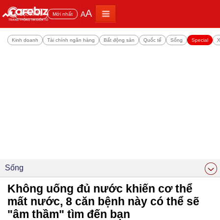
A
A
Đọc nhiều
Mới nhất
Kinh doanh
Tài chính ngân hàng
Bất động sản
Quốc tế
Sống
Special
X
Sống
Không uống đủ nước khiến cơ thể
mất nước, 8 căn bệnh này có thể sẽ
"âm thầm" tìm đến bạn