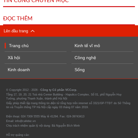
TIN CÙNG CHUYÊN MỤC
ĐỌC THÊM
Lên đầu trang
Trang chủ
Kinh tế vĩ mô
Xã hội
Công nghệ
Kinh doanh
Sống
© Copyright 2012 - 2026 -
Công ty Cổ phần VCCorp.
Tầng 17, 19, 20, 21 Toà nhà Center Building - Hapulico Complex, Số 01, phố Nguyễn Huy
Tưởng, phường Thanh Xuân, thành phố Hà Nội
Giấy phép thiết lập trang thông tin điện tử tổng hợp trên internet số 3321/GP-TTĐT do Sở Thông
tin và Truyền thông TP Hà Nội cấp ngày 03 tháng 07 năm 2019.
Điện thoại: 024 7309 5555 Máy lẻ 41294. Fax: 024-39743413
Email: info@cafebiz.vn
Chịu trách nhiệm quản lý nội dung: Bà Nguyễn Bích Minh
Hỗ trợ quảng cáo: