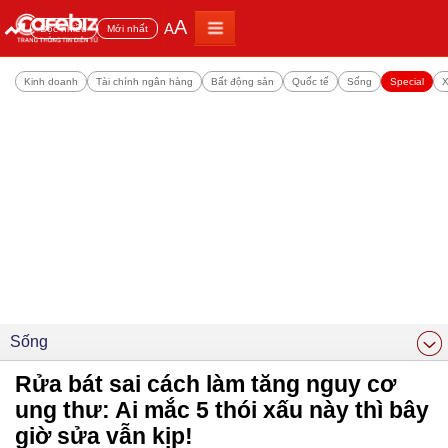
A
A
Đọc nhiều
Mới nhất
Kinh doanh
Tài chính ngân hàng
Bất động sản
Quốc tế
Sống
Special
X
Sống
Rửa bát sai cách làm tăng nguy cơ
ung thư: Ai mắc 5 thói xấu này thì bây
giờ sửa vẫn kịp!