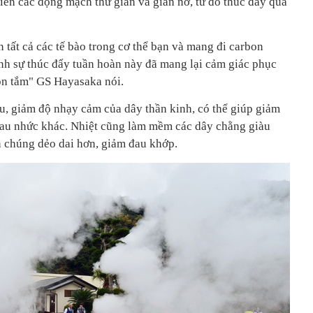
n các động mạch thư giãn và giãn nở, từ đó thúc đẩy quá
tất cả các tế bào trong cơ thể bạn và mang đi carbon
ính sự thúc đẩy tuần hoàn này đã mang lại cảm giác phục
ồn tắm" GS Hayasaka nói.
u, giảm độ nhạy cảm của dây thần kinh, có thể giúp giảm
 đau nhức khác. Nhiệt cũng làm mềm các dây chằng giàu
 chúng dẻo dai hơn, giảm đau khớp.