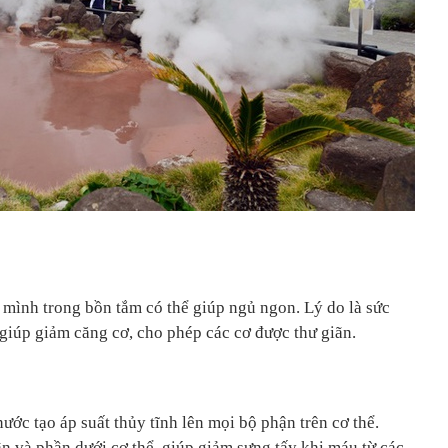
mình trong bồn tắm có thể giúp ngủ ngon. Lý do là sức
 giúp giảm căng cơ, cho phép các cơ được thư giãn.
ớc tạo áp suất thủy tĩnh lên mọi bộ phận trên cơ thể.
ân và phần dưới cơ thể, giúp giảm sưng tấy khi máu từ các