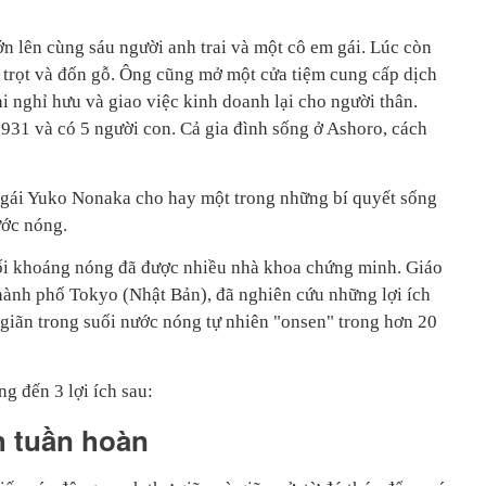
n lên cùng sáu người anh trai và một cô em gái. Lúc còn
 trọt và đốn gỗ. Ông cũng mở một cửa tiệm cung cấp dịch
i nghỉ hưu và giao việc kinh doanh lại cho người thân.
31 và có 5 người con. Cả gia đình sống ở Ashoro, cách
u gái Yuko Nonaka cho hay một trong những bí quyết sống
ước nóng.
suối khoáng nóng đã được nhiều nhà khoa chứng minh. Giáo
ành phố Tokyo (Nhật Bản), đã nghiên cứu những lợi ích
 giãn trong suối nước nóng tự nhiên "onsen" trong hơn 20
g đến 3 lợi ích sau:
nh tuần hoàn