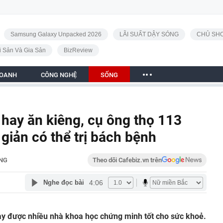
Samsung Galaxy Unpacked 2026
LÃI SUẤT DẬY SÓNG
CHỦ SHO
i Sản Và Gia Sản
BizReview
DOANH
CÔNG NGHỆ
SỐNG
 hay ăn kiêng, cụ ông thọ 113
 giản có thể trị bách bệnh
NG
Theo dõi Cafebiz.vn trên
4:06
Nghe đọc bài
này được nhiều nhà khoa học chứng minh tốt cho sức khoẻ.