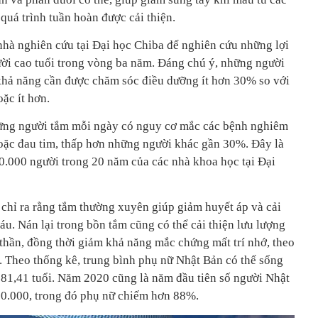
 quá trình tuần hoàn được cải thiện.
nhà nghiên cứu tại Đại học Chiba để nghiên cứu những lợi
ười cao tuổi trong vòng ba năm. Đáng chú ý, những người
hả năng cần được chăm sóc điều dưỡng ít hơn 30% so với
ặc ít hơn.
ững người tắm mỗi ngày có nguy cơ mắc các bệnh nghiêm
oặc đau tim, thấp hơn những người khác gần 30%. Đây là
30.000 người trong 20 năm của các nhà khoa học tại Đại
hỉ ra rằng tắm thường xuyên giúp giảm huyết áp và cải
u. Nán lại trong bồn tắm cũng có thể cải thiện lưu lượng
 thần, đồng thời giảm khả năng mắc chứng mất trí nhớ, theo
. Theo thống kê, trung bình phụ nữ Nhật Bản có thể sống
t 81,41 tuổi. Năm 2020 cũng là năm đầu tiên số người Nhật
 80.000, trong đó phụ nữ chiếm hơn 88%.