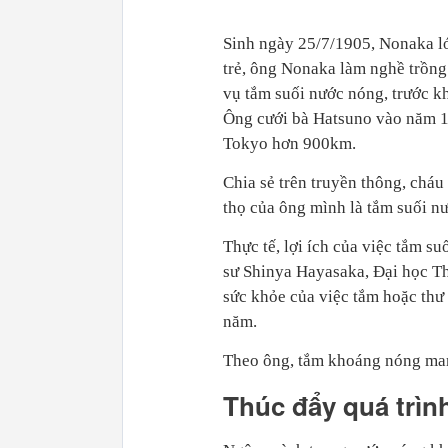
Sinh ngày 25/7/1905, Nonaka lớ
trẻ, ông Nonaka làm nghề trồng
vụ tắm suối nước nóng, trước kh
Ông cưới bà Hatsuno vào năm 19
Tokyo hơn 900km.
Chia sẻ trên truyền thông, chá
thọ của ông mình là tắm suối n
Thực tế, lợi ích của việc tắm 
sư Shinya Hayasaka, Đại học Th
sức khỏe của việc tắm hoặc thư
năm.
Theo ông, tắm khoáng nóng man
Thúc đẩy quá trì