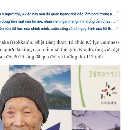
ở người trẻ, 4 việc này nếu đã quen ngang với việc "ôm bom" trong người
ền mặt của bố mẹ, nhân viên ngân hàng nhìn đống tiền cháy đen: "Chúng tôi đã cố gắng hết sức"
 tốt hơn của chính mình, cuộc sống và cả ngoại hình của tôi thay đổi đầy kinh ngạc
aka (Hokkaido, Nhật Bản) được Tổ chức Kỷ lục Guinness
à người đàn ông cao tuổi nhất thế giới. Khi đó, ông vừa đạt
sau đó, 2019, ông đã qua đời và hưởng thọ 113 tuổi.