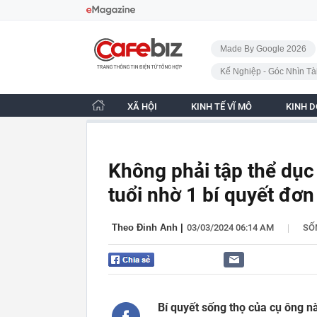
Bỏ qua điều hướng
CafeBiz - Trang chủ
Made By Google 2026
Kế Nghiệp - Góc Nhìn Tà
XÃ HỘI
KINH TẾ VĨ MÔ
KINH 
Không phải tập thể dục
tuổi nhờ 1 bí quyết đơn
|
Theo Đinh Anh
|
03/03/2024 06:14 AM
SỐ
Bí quyết sống thọ của cụ ông 