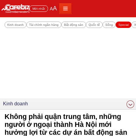
A
A
Đọc nhiều
Mới nhất
Kinh doanh
Tài chính ngân hàng
Bất động sản
Quốc tế
Sống
Special
X
Kinh doanh
Không phải quận trung tâm, những
người ở ngoại thành Hà Nội mới
hưởng lợi từ các dự án bất động sản