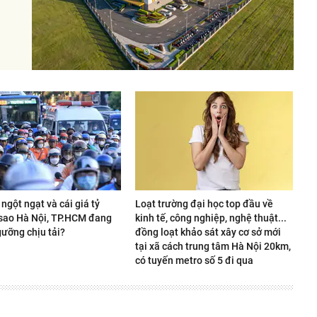
 ngột ngạt và cái giá tỷ
Loạt trường đại học top đầu về
 sao Hà Nội, TP.HCM đang
kinh tế, công nghiệp, nghệ thuật...
ưỡng chịu tải?
đồng loạt khảo sát xây cơ sở mới
tại xã cách trung tâm Hà Nội 20km,
có tuyến metro số 5 đi qua