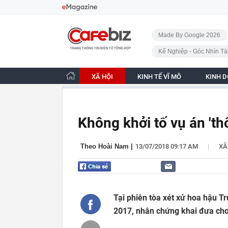
Bỏ qua điều hướng
CafeBiz - Trang chủ
Made By Google 2026
Kế Nghiệp - Góc Nhìn Tà
XÃ HỘI
KINH TẾ VĨ MÔ
KINH 
Không khởi tố vụ án 't
|
Theo Hoài Nam
|
13/07/2018 09:17 AM
XÃ
Tại phiên tòa xét xử hoa hậu T
2017, nhân chứng khai đưa cho