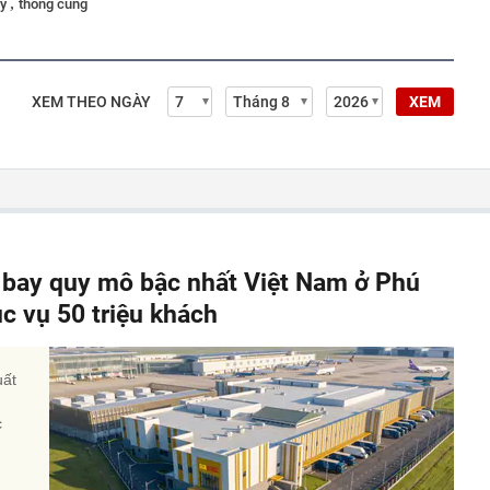
,
mỹ
thông cung
XEM THEO NGÀY
XEM
y bay quy mô bậc nhất Việt Nam ở Phú
c vụ 50 triệu khách
uất
c