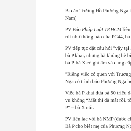
Bị cáo Trương Hồ Phương Nga tr
Nam)
PV Báo
Pháp Luật TP.HCM
liên
rút như thông báo của PC44, bà 
PV tiếp tục đặt câu hỏi "vậy tại
bà P khai, nhưng bà không hề biế
bà P, bà X có ghi âm và cung c
"Riêng việc có quen với Trương
Nga có trình báo Phương Nga bỏ 
Việc bà P khai đưa bà 50 triệu
vu khống “Mất thì đã mất rồi, 
P” – bà X nói.
PV liên lạc với bà NMP (được c
Bà P cho biết mẹ của Phương Ng