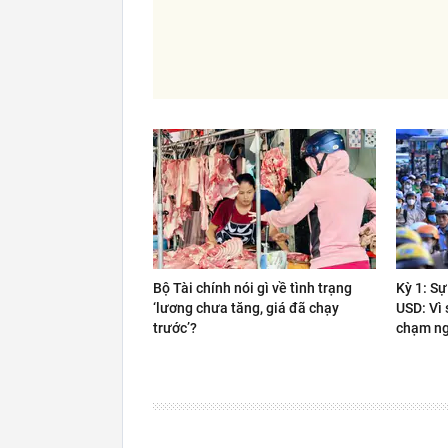
Bộ Tài chính nói gì về tình trạng
Kỳ 1: Sự
‘lương chưa tăng, giá đã chạy
USD: Vì
trước’?
chạm ng