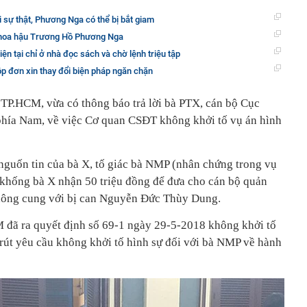
i sự thật, Phương Nga có thể bị bắt giam
n hoa hậu Trương Hồ Phương Nga
n tại chỉ ở nhà đọc sách và chờ lệnh triệu tập
 đơn xin thay đổi biện pháp ngăn chặn
P.HCM, vừa có thông báo trả lời bà PTX, cán bộ Cục
hía Nam, về việc Cơ quan CSĐT không khởi tố vụ án hình
nguốn tin của bà X, tố giác bà NMP (nhân chứng trong vụ
khống bà X nhận 50 triệu đồng để đưa cho cán bộ quản
thông cung với bị can Nguyễn Đức Thùy Dung.
ã ra quyết định số 69-1 ngày 29-5-2018 không khởi tố
 rút yêu cầu không khởi tố hình sự đối với bà NMP về hành