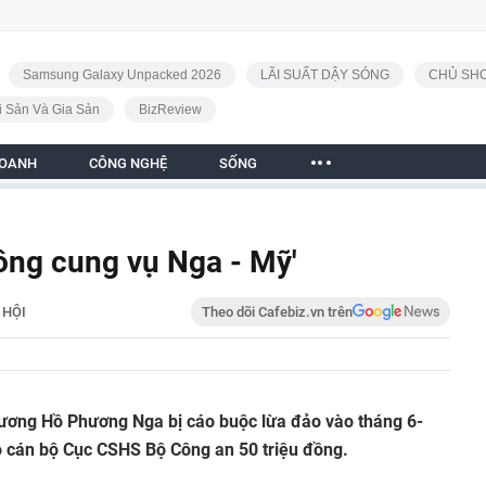
Samsung Galaxy Unpacked 2026
LÃI SUẤT DẬY SÓNG
CHỦ SHO
i Sản Và Gia Sản
BizReview
DOANH
CÔNG NGHỆ
SỐNG
hông cung vụ Nga - Mỹ'
 HỘI
Theo dõi Cafebiz.vn trên
rương Hồ Phương Nga bị cáo buộc lừa đảo vào tháng 6-
 cán bộ Cục CSHS Bộ Công an 50 triệu đồng.