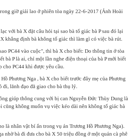
ong giờ giải lao ở phiên tòa ngày 22-6-2017 (Ảnh Hoài
 lạc với bà X đặt câu hỏi tại sao bà tố giác bà P sau đó lại
X khẳng định bà không tố giác thì làm gì có việc bà rút.
 sao PC44 vào cuộc", thì bà X cho biết: Do thông tin ở tòa
t bà P là ai, chỉ một lần nghe điện thoại của bà P mới biết
ấp cho PC44 khi được yêu cầu.
 Hồ Phương Nga , bà X cho biết trước đây mẹ của Phương
đi, lãnh đạo đã giao cho bà thụ lý.
 đồng giúp thông cung với bị can Nguyễn Đức Thùy Dung là
tôi cũng không muốn vụ việc kéo dài nên không tố giác bà
ho là nhân vật bí ẩn trong vụ án Trương Hồ Phương Nga).
a nhờ bà đi đưa cho bà X 50 triệu đồng ở một quán cà phê