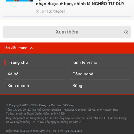
nhận được ở bạn, chính là NGHÈO TƯ DUY
10:44 21/05/2019
Xem thêm
Lên đầu trang
Trang chủ
Kinh tế vĩ mô
Xã hội
Công nghệ
Kinh doanh
Sống
© Copyright 2012 - 2026 -
Công ty Cổ phần VCCorp.
Tầng 17, 19, 20, 21 Toà nhà Center Building - Hapulico Complex, Số 01, phố Nguyễn Huy
Tưởng, phường Thanh Xuân, thành phố Hà Nội
Giấy phép thiết lập trang thông tin điện tử tổng hợp trên internet số 3321/GP-TTĐT do Sở Thông
tin và Truyền thông TP Hà Nội cấp ngày 03 tháng 07 năm 2019.
Điện thoại: 024 7309 5555 Máy lẻ 41294. Fax: 024-39743413