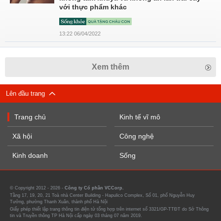
với thực phẩm khác
13:22 06/04/2022
Xem thêm
Lên đầu trang
Trang chủ
Kinh tế vĩ mô
Xã hội
Công nghệ
Kinh doanh
Sống
© Copyright 2012 - 2026 -
Công ty Cổ phần VCCorp.
Tầng 17, 19, 20, 21 Toà nhà Center Building - Hapulico Complex, Số 01, phố Nguyễn Huy
Tưởng, phường Thanh Xuân, thành phố Hà Nội
Giấy phép thiết lập trang thông tin điện tử tổng hợp trên internet số 3321/GP-TTĐT do Sở Thông
tin và Truyền thông TP Hà Nội cấp ngày 03 tháng 07 năm 2019.