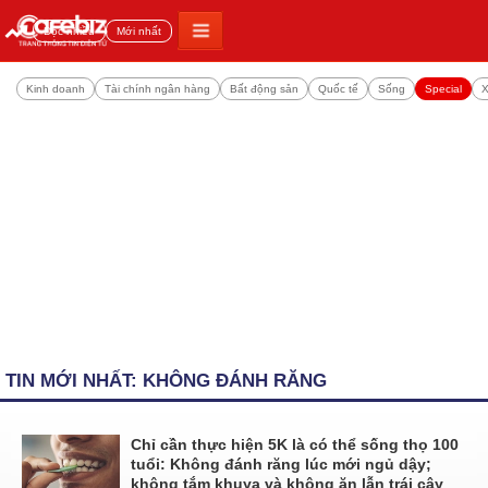
Đọc nhiều
Mới nhất
Kinh doanh
Tài chính ngân hàng
Bất động sản
Quốc tế
Sống
Special
X
TIN MỚI NHẤT: KHÔNG ĐÁNH RĂNG
Chỉ cần thực hiện 5K là có thể sống thọ 100
tuổi: Không đánh răng lúc mới ngủ dậy;
không tắm khuya và không ăn lẫn trái cây